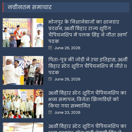
नवीनतम समाचार
भोजपुर के निशानेबाजों का शानदार
प्रदर्शन, 36वीं बिहार राज्य शूटिंग
चैंपियनशिप में पलक सिंह ने जीता स्वर्ण
पदक
Posted
June 26, 2026
on
पिता-पुत्र की जोड़ी ने रचा इतिहास, 36वीं
बिहार स्टेट शूटिंग चैंपियनशिप में जीते 11
पदक
Posted
June 26, 2026
on
36वीं बिहार स्टेट शूटिंग चैंपियनशिप का
भव्य समापन, विजेता खिलाडिय़ों को
किया गया सम्मानित
Posted
June 23, 2026
on
36वीं बिहार स्टेट शूटिंग चैंपियनशिप का