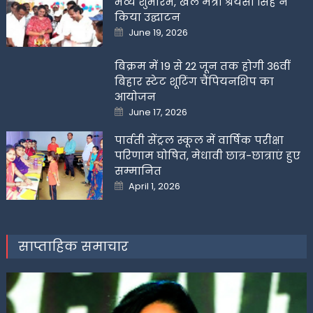
भव्य शुभारंभ, खेल मंत्री श्रेयसी सिंह ने
किया उद्घाटन
Posted
June 19, 2026
on
बिक्रम में 19 से 22 जून तक होगी 36वीं
बिहार स्टेट शूटिंग चैंपियनशिप का
आयोजन
Posted
June 17, 2026
on
पार्वती सेंट्रल स्कूल में वार्षिक परीक्षा
परिणाम घोषित, मेधावी छात्र-छात्राएं हुए
सम्मानित
Posted
April 1, 2026
on
साप्ताहिक समाचार