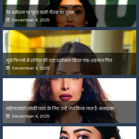
पेड प्रमोशन पर फूटा यामी गौतम का गुस्सा
Posted
December 4, 2025
on
मुझे फिल्मों में शोपीस की तरह इस्तेमाल किया गया-शहनाज गिल
Posted
December 4, 2025
on
महिलाओंको उनकी पसंद के लिए उन्हें जज किया जाता है-मलाइका
Posted
December 4, 2025
on