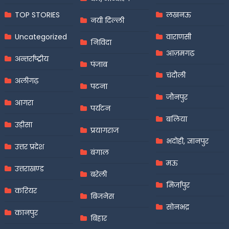
TOP STORIES
लखनऊ
नयी दिल्ली
Uncategorized
वाराणसी
निविदा
आज़मगढ़
अन्तर्राष्ट्रीय
पंजाब
चंदौली
अलीगढ़
पटना
जौनपुर
आगरा
पर्यटन
बलिया
उड़ीसा
प्रयागराज
भदोही, ज्ञानपुर
उत्तर प्रदेश
बंगाल
मऊ
उत्तराखण्ड
बरेली
मिर्जापुर
करियर
बिजनेस
सोनभद्र
कानपुर
बिहार