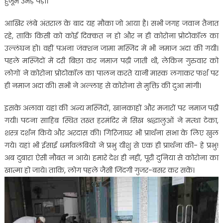
हुजूम उमड़ पड़ा।
आखिर लंबे अंतराल के बाद यह मौका जो आया है। सभी जगह जवान तैनात
रहे, ताकि किसी को कोई दिक्कत न हो और न ही कोरोना प्रोटोकॉल का
उल्लंघन हो। वहीं पअना जंक्शन जामा मस्जिद में भी नमाज अदा की गयी।
पहले मस्जिदों में दरी बिछा कर नमाज पढ़ी जाती थी, लेकिन गुरुवार को
लोगों ने कोरोना प्रोटोकॉल का पालन करते यानी मास्क लगाकर फर्श पर
ही नमाज अदा की। सभी ने अल्लाह से कोरोना से मुक्ति की दुआ मांगी।
इसके अलावा यहां की अन्य मस्जिदों, खानकाहों और मजारों पर नमाज पढ़ी
गयी। पटना साहिब स्थित तख्त हरमंदिर में सिख श्रद्धालुओं ने मत्था टेका,
शस्त्र दर्शन किये और अरदास की। गिरिजाघर भी प्रार्थना सभा के लिए खुल
गये। यहां भी ईसाई धर्मावलंबियों ने प्रभु यीशु से एक ही प्रार्थना की- हे प्रभु!
अब दुबारा ऐसी नौबत न आये। हमारे देश ही नहीं, पूरी दुनिया से कोरोना का
खात्मा हो जाये। ताकि, लोग पहले जैसी जिंदगी गुजर-बसर कर सकें।