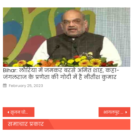
Bihar: लौरिया में जमकर बरसे अमित शाह, कहा-
जंगलराज के प्रणेता की गोदी में हैं नीतीश कुमार
Posted
February 25, 2023
on
Post
सृजन घोटाले में महिला अभियुक्त का कोर्ट में आत्मसमर्पण
भागलपुर में शुरू होगी सिल्क एवं टेक्सटाइल टेक्नोलॉजी की पढ़ाई
navigation
समाचार प्रकार