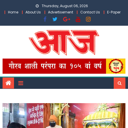
Skip
Thursday, August 06, 2026
to
Home
About Us
Advertisement
Contact Us
E-Paper
content