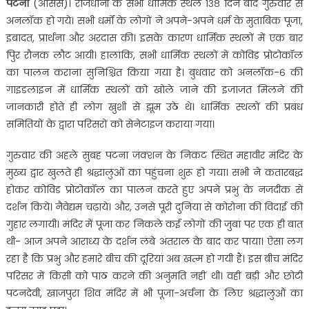
पटना
(आससे)। राजधानी के सभी धार्मिक स्थल १३८ दिन बाद गुरुवार से
अनलॉक हो गये। सभी धर्मों के लोगों ने अपने-अपने धर्म के मुताबिक पूजा,
इबादत, प्रार्थना और अरदास की। इसके कारण धार्मिक स्थलों में एक बार
पिुर रौनक लौट आयी। हालांकि, सभी धार्मिक स्थलों में कोविड प्रोटोकॉल
का पालन कराना सुनिश्चित किया गया है। बुधवार को अनलॉक-६ की
गाइडलाइन में धार्मिक स्थलों को खोले जाने की इजाजत मिलने की
जानकारी होते ही लोग खुशी से झूम उठे थे। धार्मिक स्थलों की प्रबंध
समितियों के द्वारा परिसरों को सेनेटाइज कराया गया।
गुरुवार की अहले सुबह पटना जंक्शन के निकट स्थित महावीर मंदिर के
मुख्य द्वार खुलते ही श्रद्धालुओं का पहुंचना शुरू हो गया। सभी ने कतारबद्ध
होकर कोविड प्रोटोकॉल का पालन करते हुए अपने प्रभु के नजदीक से
दर्शन किये। नैवेद्यम चढ़ाये। और, उनसे पूरी दुनिया से कोरोना की विदाई की
गुहार लगायी। मंदिर में पूजा कर निकले कई लोगों की जुबां पर एक ही बात
थी- आज अपने आराध्य के दर्शन लंबे अंतराल के बाद कर पाया। ऐसा लग
रहा है कि प्रभु और हमारे बीच की दूरियां अब खत्म हो गयी हैं। इस बीच मंदिर
परिसर में किसी को पाठ करने की अनुमति नहीं थी। वहीं बड़ी और छोटी
पटनदेवी, खाजपुरा शिव मंदिर में भी पूजा-अर्चना के लिए श्रद्धालुओं का