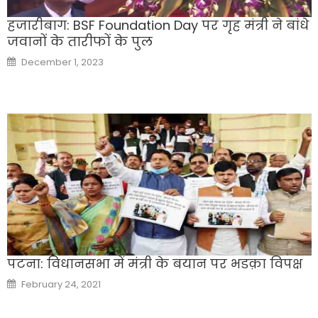
हजारीबाग: BSF Foundation Day पर गृह मंत्री ने बांधे
जवानों के तारीफों के पुल
Posted
December 1, 2023
on
पटना: विधानसभा में मंत्री के बयान पर भडक़ा विपक्ष
Posted
February 24, 2021
on