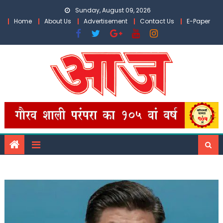
Skip
Sunday, August 09, 2026
to
Home
About Us
Advertisement
Contact Us
E-Paper
content