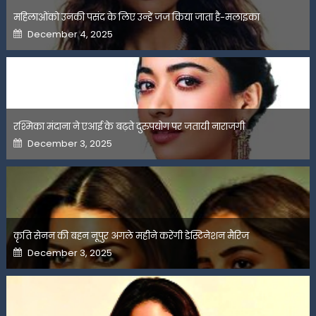
महिलाओंको उनकी पसंद के लिए उन्हें जज किया जाता है-मलाइका
Posted
December 4, 2025
on
रश्मिका मंदाना ने एआई के बढ़ते दुरुपयोग पर जतायी नाराजगी
Posted
December 3, 2025
on
कृति सेनन की बहन नूपुर अगले महीने करेंगी डेस्टिनेशन मैरिज
Posted
December 3, 2025
on