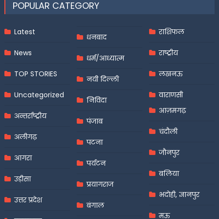
POPULAR CATEGORY
Latest
राशिफल
धनबाद
News
राष्ट्रीय
धर्म/आध्यात्म
TOP STORIES
लखनऊ
नयी दिल्ली
Uncategorized
वाराणसी
निविदा
आज़मगढ़
अन्तर्राष्ट्रीय
पंजाब
चंदौली
अलीगढ़
पटना
जौनपुर
आगरा
पर्यटन
बलिया
उड़ीसा
प्रयागराज
भदोही, ज्ञानपुर
उत्तर प्रदेश
बंगाल
मऊ