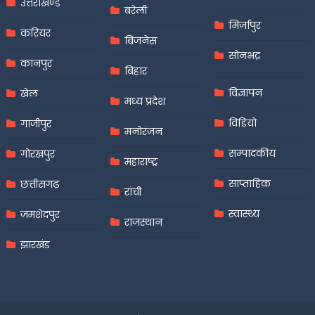
उत्तराखण्ड
बरेली
मिर्जापुर
करियर
बिजनेस
सोनभद्र
कानपुर
बिहार
विज्ञापन
खेल
मध्य प्रदेश
विडियो
गाजीपुर
मनोरंजन
सम्पादकीय
गोरखपुर
महाराष्ट्र
साप्ताहिक
छत्तीसगढ़
रांची
स्वास्थ्य
जमशेदपुर
राजस्थान
झारखंड