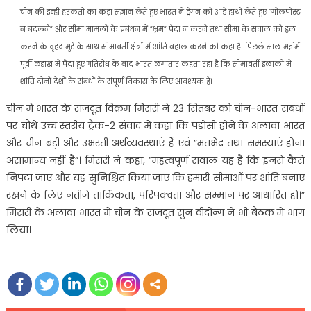
चीन की इन्हीं हरकतों का कड़ा संज्ञान लेते हुए भारत ने ड्रेगन को आडे़ हाथों लेते हुए ”गोलपोस्ट
न बदलने” और सीमा मामलों के प्रबंधन में ”भ्रम” पैदा न करने तथा सीमा के सवाल को हल
करने के वृहद मुद्दे के साथ सीमावर्ती क्षेत्रों में शांति बहाल करने को कहा है। पिछले साल मई में
पूर्वी लद्दाख में पैदा हुए गतिरोध के बाद भारत लगातार कहता रहा है कि सीमावर्ती इलाकों में
शांति दोनों देशों के संबंधों के संपूर्ण विकास के लिए आवश्यक है।
चीन में भारत के राजदूत विक्रम मिसरी ने 23 सितंबर को चीन-भारत संबंधों
पर चौथे उच्च स्तरीय ट्रैक-2 संवाद में कहा कि पड़ोसी होने के अलावा भारत
और चीन बड़ी और उभरती अर्थव्यवस्थाएं हैं एवं ”मतभेद तथा समस्याएं होना
असामान्य नहीं है”। मिसरी ने कहा, ”महत्वपूर्ण सवाल यह है कि इनसे कैसे
निपटा जाए और यह सुनिश्चित किया जाए कि हमारी सीमाओं पर शांति बनाए
रखने के लिए नतीजे तार्किकता, परिपक्वता और सम्मान पर आधारित हो।”
मिसरी के अलावा भारत में चीन के राजदूत सुन वीदोन्ग ने भी बैठक में भाग
लिया।