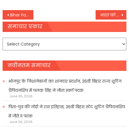
Post
Bihar Panchayat Election: जारी है मतों की गिनती, अबतक इन उम्मीदवारों ने चखा जीत का स्वाद
भारत को 4-5 और एसबीआई आकार के बैंकों की जरूरत: वित्त मंत्री
navigation
समाचार प्रकार
समाचार
प्रकार
नवीनतम समाचार
भोजपुर के निशानेबाजों का शानदार प्रदर्शन, 36वीं बिहार राज्य शूटिंग
चैंपियनशिप में पलक सिंह ने जीता स्वर्ण पदक
June 26, 2026
पिता-पुत्र की जोड़ी ने रचा इतिहास, 36वीं बिहार स्टेट शूटिंग चैंपियनशिप
में जीते 11 पदक
June 26, 2026