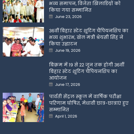
भव्य समापन, विजेता खिलाडिय़ों को
किया गया सम्मानित
Posted
June 23, 2026
on
36वीं बिहार स्टेट शूटिंग चैंपियनशिप का
भव्य शुभारंभ, खेल मंत्री श्रेयसी सिंह ने
किया उद्घाटन
Posted
June 19, 2026
on
बिक्रम में 19 से 22 जून तक होगी 36वीं
बिहार स्टेट शूटिंग चैंपियनशिप का
आयोजन
Posted
June 17, 2026
on
पार्वती सेंट्रल स्कूल में वार्षिक परीक्षा
परिणाम घोषित, मेधावी छात्र-छात्राएं हुए
सम्मानित
Posted
April 1, 2026
on