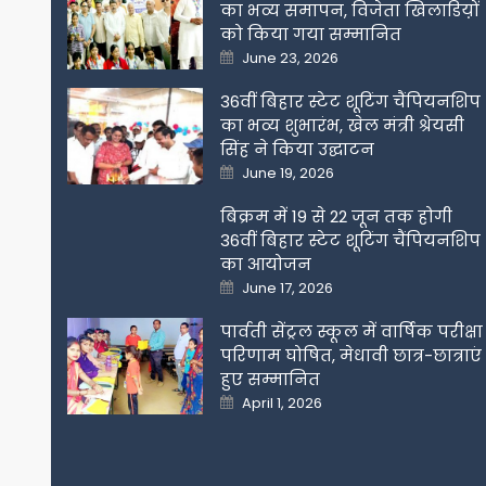
का भव्य समापन, विजेता खिलाडिय़ों
को किया गया सम्मानित
Posted
June 23, 2026
on
36वीं बिहार स्टेट शूटिंग चैंपियनशिप
का भव्य शुभारंभ, खेल मंत्री श्रेयसी
सिंह ने किया उद्घाटन
Posted
June 19, 2026
on
बिक्रम में 19 से 22 जून तक होगी
36वीं बिहार स्टेट शूटिंग चैंपियनशिप
का आयोजन
Posted
June 17, 2026
on
पार्वती सेंट्रल स्कूल में वार्षिक परीक्षा
परिणाम घोषित, मेधावी छात्र-छात्राएं
हुए सम्मानित
Posted
April 1, 2026
on