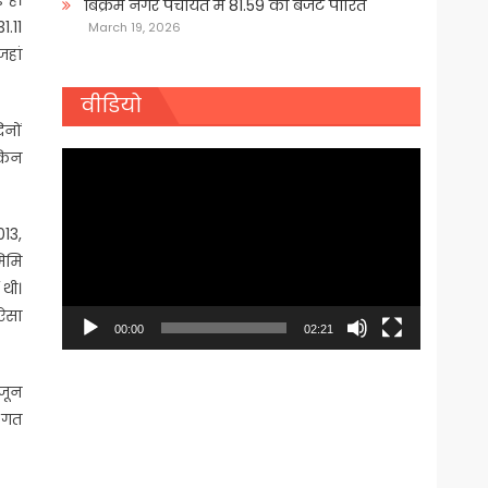
बिक्रम नगर पंचायत में 81.59 का बजट पारित
1.11
March 19, 2026
जहां
वीडियो
िनों
ेकिन
Video
Player
013,
मिमि
 थी।
 ऐसा
00:00
02:21
 जून
श गत