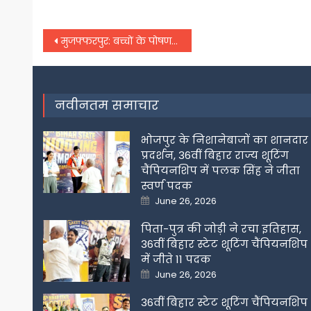
Post
मुजफ्फरपुर: बच्चों के पोषण को लेकर रानी करती हैं सतत निगरानी, ताकि ना हो परेशानी
navigation
नवीनतम समाचार
भोजपुर के निशानेबाजों का शानदार
प्रदर्शन, 36वीं बिहार राज्य शूटिंग
चैंपियनशिप में पलक सिंह ने जीता
स्वर्ण पदक
Posted
June 26, 2026
on
पिता-पुत्र की जोड़ी ने रचा इतिहास,
36वीं बिहार स्टेट शूटिंग चैंपियनशिप
में जीते 11 पदक
Posted
June 26, 2026
on
36वीं बिहार स्टेट शूटिंग चैंपियनशिप