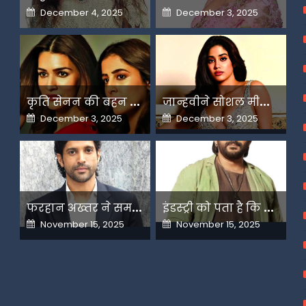
Posted
Posted
December 4, 2025
December 3, 2025
on
on
क
ृति सेनन की बहन नूपुर अगले महीने करेंगी डेस्टिनेशन मैरिज
ज
ान्हवीने सोशल मीडियापर उठाये सवाल
Posted
Posted
December 3, 2025
December 3, 2025
on
on
फ
रहान अख्तर ने समझाया देशभक्ति और अंधभक्ति का फर्क
इ
ंडस्ट्री को पता है कि मैं कहीं नहीं जाने वाला-अरशद वारसी
Posted
Posted
November 15, 2025
November 15, 2025
on
on