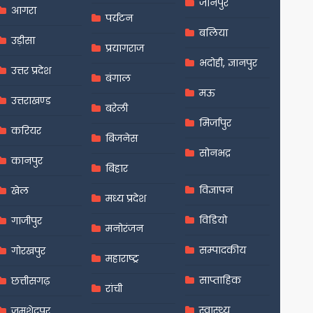
जौनपुर
आगरा
पर्यटन
बलिया
उड़ीसा
प्रयागराज
भदोही, ज्ञानपुर
उत्तर प्रदेश
बंगाल
मऊ
उत्तराखण्ड
बरेली
मिर्जापुर
करियर
बिजनेस
सोनभद्र
कानपुर
बिहार
विज्ञापन
खेल
मध्य प्रदेश
विडियो
गाजीपुर
मनोरंजन
सम्पादकीय
गोरखपुर
महाराष्ट्र
साप्ताहिक
छत्तीसगढ़
रांची
स्वास्थ्य
जमशेदपुर