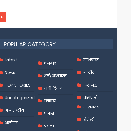
POPULAR CATEGORY
Latest
राशिफल
धनबाद
News
राष्ट्रीय
धर्म/आध्यात्म
TOP STORIES
लखनऊ
नयी दिल्ली
Uncategorized
वाराणसी
निविदा
आज़मगढ़
अन्तर्राष्ट्रीय
पंजाब
चंदौली
अलीगढ़
पटना