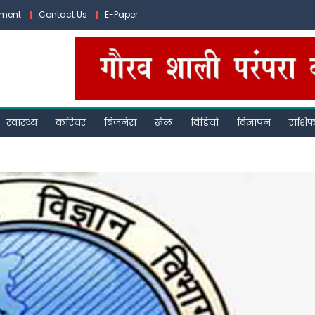
ement
Contact Us
E-Paper
स्वास्थ्य
करियर
बिजनेस
खेल
विडियो
विज्ञापन
राशि