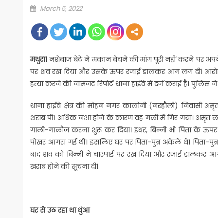
Posted
March 5, 2022
on
मथुरा।
नशेबाज बेटे ने मकान बेचने की मांग पूरी नहीं करने पर अपन
पर शव रख दिया और उसके ऊपर रजाई डालकर आग लग दी। आरोपित 
हत्या करने की नामजद रिपोर्ट थाना हाईवे में दर्ज कराई है। पुलि
थाना हाईवे क्षेत्र की मोहन नगर कालोनी (नरहौली) निवासी अमृत
शराब पी। अधिक नशा होने के कारण वह गली में गिर गया। अमृत लाल
गाली-गालौज करना शुरू कर दिया। इधर, बिन्नी भी पिता के ऊपर
पोखर आगरा गई थीं। इसलिए घर पर पिता-पुत्र अकेले थे। पिता-पुत
बाद शव को बिन्नी ने चारपाई पर रख दिया और रजाई डालकर आ
खराब होने की सूचना दी।
घर से उठ रहा था धुंआ