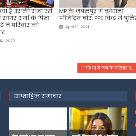
िया है उसकी सजा उसे
MP के जबलपुर में कोरोना
 सागर शर्मा के पिता
पॉजिटिव चोर, PPE किट में पुलि
बेटे ने परिवार को
Posted
April 13, 2021
on
ार
4, 2023
अयोध्‍या में जज के पर‍िवार पर हमला, कार से रौंदने का किया प्रयास
साप्ताहिक समाचार