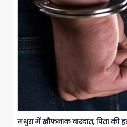
मथुरा में खौफनाक वारदात, पिता की ह