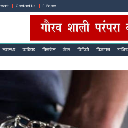
ement
Contact Us
E-Paper
स्वास्थ्य
करियर
बिजनेस
खेल
विडियो
विज्ञापन
राशि