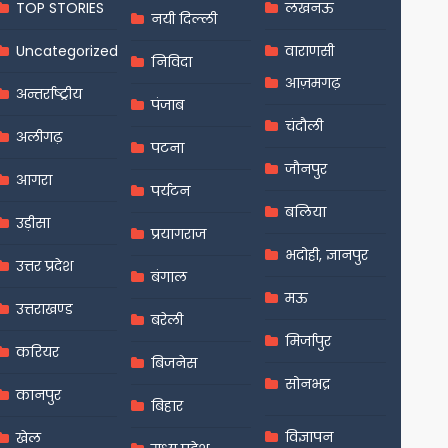
TOP STORIES
लखनऊ
नयी दिल्ली
Uncategorized
वाराणसी
निविदा
आज़मगढ़
अन्तर्राष्ट्रीय
पंजाब
चंदौली
अलीगढ़
पटना
जौनपुर
आगरा
पर्यटन
बलिया
उड़ीसा
प्रयागराज
भदोही, ज्ञानपुर
उत्तर प्रदेश
बंगाल
मऊ
उत्तराखण्ड
बरेली
मिर्जापुर
करियर
बिजनेस
सोनभद्र
कानपुर
बिहार
विज्ञापन
खेल