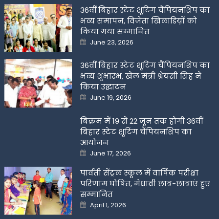
36वीं बिहार स्टेट शूटिंग चैंपियनशिप का
भव्य समापन, विजेता खिलाडिय़ों को
किया गया सम्मानित
Posted
June 23, 2026
on
36वीं बिहार स्टेट शूटिंग चैंपियनशिप का
भव्य शुभारंभ, खेल मंत्री श्रेयसी सिंह ने
किया उद्घाटन
Posted
June 19, 2026
on
बिक्रम में 19 से 22 जून तक होगी 36वीं
बिहार स्टेट शूटिंग चैंपियनशिप का
आयोजन
Posted
June 17, 2026
on
पार्वती सेंट्रल स्कूल में वार्षिक परीक्षा
परिणाम घोषित, मेधावी छात्र-छात्राएं हुए
सम्मानित
Posted
April 1, 2026
on