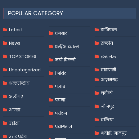
POPULAR CATEGORY
Latest
राशिफल
धनबाद
News
राष्ट्रीय
धर्म/आध्यात्म
TOP STORIES
लखनऊ
नयी दिल्ली
Uncategorized
वाराणसी
निविदा
आज़मगढ़
अन्तर्राष्ट्रीय
पंजाब
चंदौली
अलीगढ़
पटना
जौनपुर
आगरा
पर्यटन
बलिया
उड़ीसा
प्रयागराज
भदोही, ज्ञानपुर
उत्तर प्रदेश