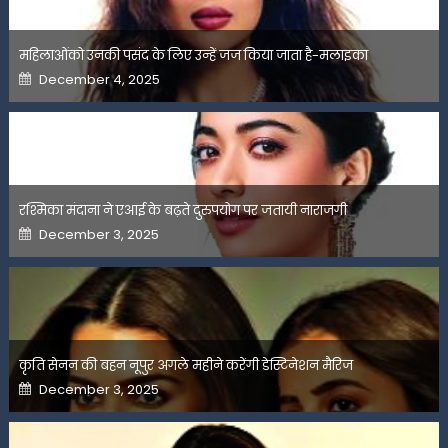
महिलाओंको उनकी पसंद के लिए उन्हें जज किया जाता है-मलाइका
Posted
December 4, 2025
on
रश्मिका मंदाना ने एआई के बढ़ते दुरुपयोग पर जतायी नाराजगी
Posted
December 3, 2025
on
कृति सेनन की बहन नूपुर अगले महीने करेंगी डेस्टिनेशन मैरिज
Posted
December 3, 2025
on