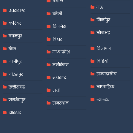
बंगाल
मऊ
उत्तराखण्ड
बरेली
मिर्जापुर
करियर
बिजनेस
सोनभद्र
कानपुर
बिहार
विज्ञापन
खेल
मध्य प्रदेश
विडियो
गाजीपुर
मनोरंजन
सम्पादकीय
गोरखपुर
महाराष्ट्र
साप्ताहिक
छत्तीसगढ़
रांची
स्वास्थ्य
जमशेदपुर
राजस्थान
झारखंड