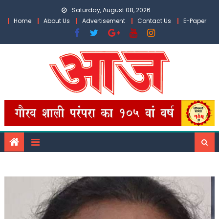
Skip
Saturday, August 08, 2026
to
Home
About Us
Advertisement
Contact Us
E-Paper
content