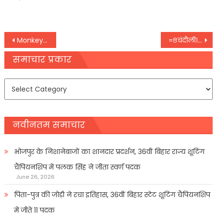
on
Post
Monkeypox: भारत में मिला मंकीपाक्स का एक और मामला, केरल के मरीज में हुई पुष्टि
=८चंदौली। किसानों के साथ हो रहा सौतेला व्यवहार
navigation
समाचार प्रकार
समाचार
प्रकार
नवीनतम समाचार
भोजपुर के निशानेबाजों का शानदार प्रदर्शन, 36वीं बिहार राज्य शूटिंग
चैंपियनशिप में पलक सिंह ने जीता स्वर्ण पदक
June 26, 2026
पिता-पुत्र की जोड़ी ने रचा इतिहास, 36वीं बिहार स्टेट शूटिंग चैंपियनशिप
में जीते 11 पदक