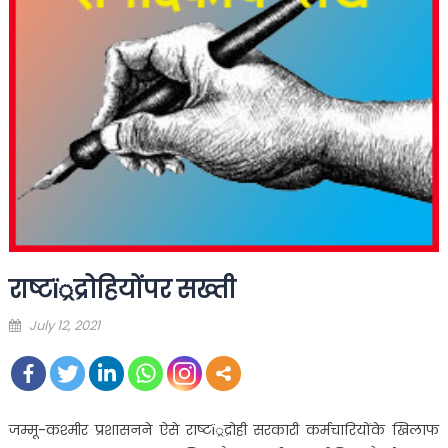
राष्टï्रद्रोहियोंपर सख्ती
Posted
July 12, 2021
on
जम्मू-कश्मीर प्रशासनने ऐसे राष्टï्रद्रोही सरकारी कर्मचारियोंके खिलाफ