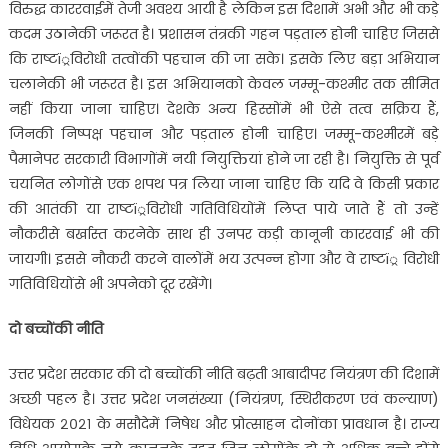
विरुद्ध काररवाईमें तेजी अवश्य आयी है लेकिन इस दिशामें अभी और भी कड़े
कदम उठानेकी जरूरत है। प्रशासन तंत्रकी गहन पड़ताल होनी चाहिए जिससे
कि राष्टï्रविरोधी तत्वोंकी पहचान की जा सके। इसके लिए बड़ा अभियान
चलानेकी भी जरूरत है। इस अभियानको केवल जम्मू-कश्मीर तक सीमित
नहीं किया जाना चाहिए। देशके अन्य हिस्सोंमें भी ऐसे तत्व सक्रिय हैं,
जिनकी निष्पक्ष पहचान और पड़ताल होनी चाहिए। जम्मू-कश्मीरमें बड़े
पैमानेपर सरकारी विभागोंमें नयी नियुक्तियां होने जा रही है। नियुक्ति से पूर्व
चयनित लोगोंसे एक शपथ पत्र लिया जाना चाहिए कि यदि वे किसी प्रकार
की आतंकी या राष्टï्रविरोधी गतिविधियोंमें लिप्त पाये जाते हैं तो उन्हें
नौकरीसे बर्खास्त करनेके साथ ही उनपर कड़ी कानूनी काररवाई भी की
जायगी। इससे नौकरी करने वालोंमें भय उत्पन्न होगा और वे राष्टï्र विरोधी
गतिविधियोंसे भी अपनेको दूर रखेंगे।
दो बच्चोंकी नीति
उत्तर प्रदेश सरकार की दो बच्चोंकी नीति बढ़ती आबादीपर नियंत्रण की दिशामें
अच्छी पहल है। उत्तर प्रदेश जनसंख्या (नियंत्रण, स्थिरीकरण एवं कल्याण)
विधेयक २०२१ के मसौदेमें निषेध और प्रोत्साहन दोनोंका प्रावधान है। राज्य