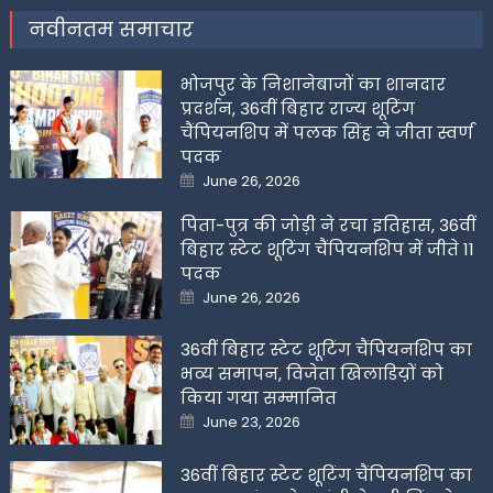
नवीनतम समाचार
भोजपुर के निशानेबाजों का शानदार
प्रदर्शन, 36वीं बिहार राज्य शूटिंग
चैंपियनशिप में पलक सिंह ने जीता स्वर्ण
पदक
Posted
June 26, 2026
on
पिता-पुत्र की जोड़ी ने रचा इतिहास, 36वीं
बिहार स्टेट शूटिंग चैंपियनशिप में जीते 11
पदक
Posted
June 26, 2026
on
36वीं बिहार स्टेट शूटिंग चैंपियनशिप का
भव्य समापन, विजेता खिलाडिय़ों को
किया गया सम्मानित
Posted
June 23, 2026
on
36वीं बिहार स्टेट शूटिंग चैंपियनशिप का