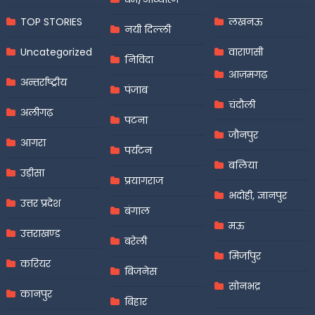
TOP STORIES
लखनऊ
नयी दिल्ली
Uncategorized
वाराणसी
निविदा
आज़मगढ़
अन्तर्राष्ट्रीय
पंजाब
चंदौली
अलीगढ़
पटना
जौनपुर
आगरा
पर्यटन
बलिया
उड़ीसा
प्रयागराज
भदोही, ज्ञानपुर
उत्तर प्रदेश
बंगाल
मऊ
उत्तराखण्ड
बरेली
मिर्जापुर
करियर
बिजनेस
सोनभद्र
कानपुर
बिहार