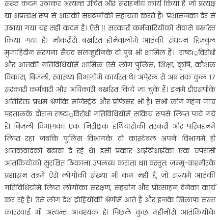
सख्त कदम उठाकर अत्यन्त उचित और सराहनीय कार्य किया है जो प्रत्यक्ष
या अप्रत्यक्ष रूप से आतंकी संघटनोंकी सहायता करते हैं। प्रशासनका देर से
उठाया गया यह सही कदम है। ऐसे ११ सरकारी कर्मचारियोंको सेवासे बर्खास्त
किया गया है। नौकरीसे बर्खास्त होनेवालोंमें आतंकी संघटन हिजबुल
मुजाहिदीन सरगना सैयद सलाहुद्दीनके दो पुत्र भी शामिल हैं। राष्टï्रविरोधी
और आतंकी गतिविधियोंमें शामिल ऐसे लोग पुलिस, शिक्षा, कृषि, कौशल
विकास, बिजली, स्वास्थ्य विभागोंमें कार्यरत थे। अपै्रल से अब तक कुल १७
सरकारी कर्मचारी और अधिकारी बर्खास्त किये जा चुके हैं। इनमें डीएसपीके
अतिरिक्त प्रथम श्रेणीके मजिस्ट्रेट और प्रोफेसर भी हैं। सभी लोग गहन जांच
पड़तालके दौरान राष्टï्रविरोधी गतिविधियोंमें सक्रिय रूपसे लिप्त पाये गये
हैं। बिजली विभागका एक निरीक्षक हथियारोंकी तस्करी और परिवहनमें
लिप्त रहा जबकि पुलिस विभागके दो कांस्टेबल अपने विभागमें ही
आतंकवादको बढ़ावा दे रहे थे। इसी प्रकार आईटीआईका एक चपरासी
आतंकियोंको सुरक्षित ठिकाना उपलब्ध कराता था। वस्तुत: जम्मू-कश्मीरके
प्रशासन तंत्रमें ऐसे लोगोंकी संख्या भी कम नही है, जो राज्यमें आतंकी
गतिविधियोंमें लिप्त लोगोंका संरक्षण, सहयोग और प्रोत्साहन देनेका कार्य
कर रहे हैं। ऐसे लोग देश द्रोहियोंकी श्रेणीमें आते हैं और इनके खिलाफ सख्त
काररवाई भी अत्यन्त आवश्यक है। पिछले कुछ महीनोंसे आतंकियोंके