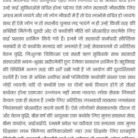
विधि आयोगके नये कानूनके तहत जिन लोगोंके दो से अधिक बच्चे होंगे
उन्हें कई सुविधाओंसे वंचित होना पड़ेगा। ऐसे लोग सरकारी नौकरीके लिए
अपात्र माने जायंगे और जो लोग नौकरी में हैं तो देय लाभोंसे वंचित हो जायंगे।
साथ ही ऐसे लोग न तो स्थानीय चुनाव लड़ पायंगे न ही उन्हें किसी तरह की
सब्सिडी मिलेगी। दूसरी ओर दो बच्चोंकी नीति को प्रोत्साहित करनेके लिए
कई प्रस्ताव शामिल किये गये हैं। इनमें जो सरकारी कर्मचारी स्वैच्छिक
नसबंदी से दो बच्चोंके मानदंड को अपनाते हैं उन्हें सेवाकालमें दो अतिरिक्त
वेतन वृद्धि, नि:शुल्क चिकित्सा एवं सस्ती ऋण सुविधाके साथ सरकारी
संस्थाओंसे भवन-भूखंड खरीदनेकी छूट देनेका प्रावधान शामिल है। बहुविवाह
की स्थितिमें अलग तरह की शर्तें रखी गयी हैं जो आयोग की दूरदर्शिताको
दर्शाती है। एक से अधिक शादीपर सभी पत्नियोंके बच्चोंकी संख्या एक साथ
जोड़ी जायगी। यदि दो बच्चोंमें एक या दोनों बच्चे दिव्यांग होंगे तो तीसरे
बच्चेका होना एक्टका उल्लंघन नहीं माना जायगा। लोक सेवक जिनको
केवल एक ही संतान है उनके लिए अतिरिक्त लाभकारी व्यवस्था जनसंख्या
नियंत्रणको प्रोत्साहित करने वाली है। ऐसे लोगोंको सेवाकालके दौरान दो
और वेतन वृद्धि, बीस वर्ष की आयुतक एक बच्चेके लिए मुफ्त स्वास्थ्य सेवा,
बीमा कवरेज, आईआईटी, एम्समें प्रवेश पर वरीयता एवं स्नातक तक मुफ्त
शिक्षाका लाभ मिलेगा। बालिकाओंको जहां उच्च शिक्षाके लिए छात्रवृत्ति