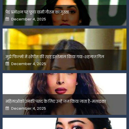
पेड प्रमोशन पर फूटा यामी गौतम का गुस्सा
Posted
December 4, 2025
on
मुझे फिल्मों में शोपीस की तरह इस्तेमाल किया गया-शहनाज गिल
Posted
December 4, 2025
on
महिलाओंको उनकी पसंद के लिए उन्हें जज किया जाता है-मलाइका
Posted
December 4, 2025
on