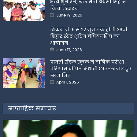
भव्य शुभारंभ, खेल मंत्री श्रेयसी सिंह ने
किया उद्घाटन
Posted
June 19, 2026
on
बिक्रम में 19 से 22 जून तक होगी 36वीं
बिहार स्टेट शूटिंग चैंपियनशिप का
आयोजन
Posted
June 17, 2026
on
पार्वती सेंट्रल स्कूल में वार्षिक परीक्षा
परिणाम घोषित, मेधावी छात्र-छात्राएं हुए
सम्मानित
Posted
April 1, 2026
on
साप्ताहिक समाचार