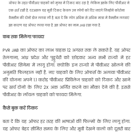
ऑफर के तहत पीवीआर ग्राहकों को मुफ्त में टिकट बांट रहा है. लेकिन इसके लिए पीवीआर ने
एक शर्त रखी है. दरअसल यह मूवी टिकट केवल उन लोगों को दिए जाएंगे जिन्होंने कोरोना
वैक्सीन की दोनों डोज लगवा ली है. बता दें कि लोग अधिक से अधिक मात्रा में वैक्सीन लगवाएं
इस कारण यह ऑफर लाया गया है. इस ऑफर का नाम JAB रखा गया है.
कब तक मिलेगा फायदा
PVR JAB का ऑफर का लाभ ग्राहक 12 अगस्त तक ले सकते हैं. यह ऑपर
तेलंगाना, आंध्र प्रदेश और पुड्डुचेरी को छोड़कर अन्य सभी राज्यों में हर
पीवीआर सिनेमा में लागू होगा. क्योंकि इन राज्यों में पीवीआर खोलने की
अनुमति फिलहाल नहीं है. नए ग्राहकों के लिए ऑफर्स के अलावा पीवीआर
की योजना अपने 1.1 करोड़ पीवीआर प्रिविलेज ग्राहकों को टिकट और खाने
पर खर्च दोनों के लिए 2X अंक अर्जित करने का मौका देने की है. इससे
पीवीआर के लॉयल ग्राहकों को फायदा मिलेगा.
कैसे बुक करें टिकट
बता दें कि यह ऑफर हर तरह की भाषाओं की फिल्मों के लिए लागू होगा.
यह ऑफर बेहद सीमित समय के लिए और मूवी देखने वालों को दूसरी बार