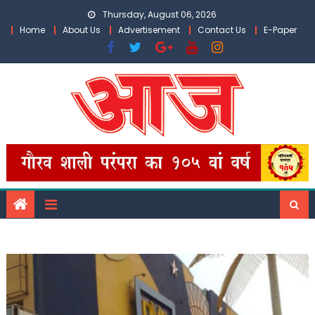
Skip
Thursday, August 06, 2026
to
Home
About Us
Advertisement
Contact Us
E-Paper
content