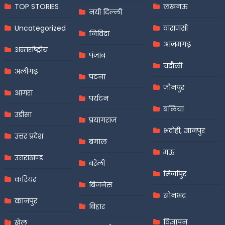
TOP STORIES
लखनऊ
नयी दिल्ली
Uncategorized
वाराणसी
निविदा
आज़मगढ़
अन्तर्राष्ट्रीय
पंजाब
चंदौली
अलीगढ़
पटना
जौनपुर
आगरा
पर्यटन
बलिया
उड़ीसा
प्रयागराज
भदोही, ज्ञानपुर
उत्तर प्रदेश
बंगाल
मऊ
उत्तराखण्ड
बरेली
मिर्जापुर
करियर
बिजनेस
सोनभद्र
कानपुर
बिहार
विज्ञापन
खेल