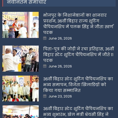
नवीनतम समाचार
भोजपुर के निशानेबाजों का शानदार
प्रदर्शन, 36वीं बिहार राज्य शूटिंग
चैंपियनशिप में पलक सिंह ने जीता स्वर्ण
पदक
Posted
June 26, 2026
on
पिता-पुत्र की जोड़ी ने रचा इतिहास, 36वीं
बिहार स्टेट शूटिंग चैंपियनशिप में जीते 11
पदक
Posted
June 26, 2026
on
36वीं बिहार स्टेट शूटिंग चैंपियनशिप का
भव्य समापन, विजेता खिलाडिय़ों को
किया गया सम्मानित
Posted
June 23, 2026
on
36वीं बिहार स्टेट शूटिंग चैंपियनशिप का
भव्य शुभारंभ, खेल मंत्री श्रेयसी सिंह ने