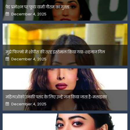
पेड प्रमोशन पर फूटा यामी गौतम का गुस्सा
Posted
December 4, 2025
on
मुझे फिल्मों में शोपीस की तरह इस्तेमाल किया गया-शहनाज गिल
Posted
December 4, 2025
on
महिलाओंको उनकी पसंद के लिए उन्हें जज किया जाता है-मलाइका
Posted
December 4, 2025
on