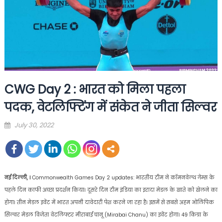
CWG Day 2 : भारत को मिला पहला
पदक, वेटलिफ्टिंग में संकेत ने जीता सिल्वर
Posted
July 30, 2022
on
नई दिल्ली, ।
Commonwealth Games Day 2 updates: भारतीय टीम ने कॉमनवेल्थ गेम्स के
पहले दिन काफी अच्छा प्रदर्शन किया। दूसरे दिन टीम इंडिया का इरादा मेडल के खाते को खेलने का
होगा। तीन मेडल इवेंट में भारत अपनी दावेदारी पेश करने जा रहा है। इसमें से सबसे अहम ओलिंपिक
सिल्वर मेडल विजेता वेटलिफ्टर मीराबाई चानू (Mirabai Chanu) का इवेंट होगा। 49 किग्रा के