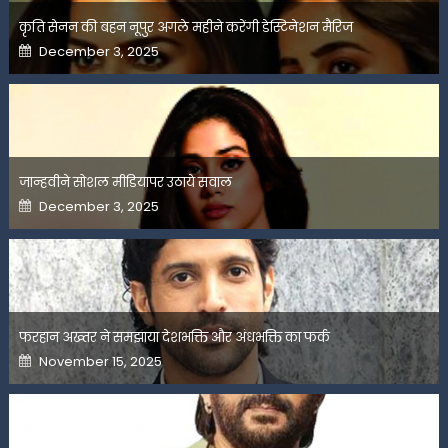
कृति सेनन की बहन नूपुर अगले महीने करेंगी डेस्टिनेशन मैरिज
Posted
December 3, 2025
on
जान्हवीने सोशल मीडियापर उठाये सवाल
Posted
December 3, 2025
on
फरहान अख्तर ने समझाया देशभक्ति और अंधभक्ति का फर्क
Posted
November 15, 2025
on