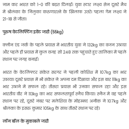
नाम कर भारत को 1-0 की बढ़त दिलाई। युवा स्टार लक्ष्य सेन दूसरे मैच
में श्रीलंका के निलुका करुणारत्ने के खिलाफ उतरे। पहला गेम लक्ष्य ने
21-18 से जीता।
पुरुष वेटलिफ्टिंग इवेंट जारी (55kg)
क्लीन एंड जर्क के पहले प्रयास में भारतीय युवा ने 132kg का वजन उठाया
और पहले ही प्रयास में कुल वजह सो 248 तक पहुंचाते हुए तालिका में पहले
स्थान पर जगह बनाई।
भारत के वेटलिफ्टर संकेत सरगर ने पहली कोशिश में 107kg का भार
उठाया। दूसरे प्रयास में भी संकेत ने अपना दम दिखाया और इस बार 111kg का
भार उठाने में सफल रहे। तीसरा प्रयास भी उनका सफल रहा और इस
भारतीय वीर ने 113kg का भार सफलतापूर्व स्नैच किया। स्नैज में वह पहले
स्थान पर रहे, दूसरे नंबर पर मलेशिया के मोहम्मद अनीक ने 107kg और
श्रीलंका के इसरु कुमार 105kg के साथ तीसरे स्थान पर रहे।
लॉन बॉल के मुकाबले जारी