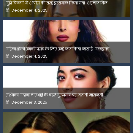
मुझे फिल्मों में शोपीस की तरह इस्तेमाल किया गया-शहनाज गिल
Posted
December 4, 2025
on
महिलाओंको उनकी पसंद के लिए उन्हें जज किया जाता है-मलाइका
Posted
December 4, 2025
on
रश्मिका मंदाना ने एआई के बढ़ते दुरुपयोग पर जतायी नाराजगी
Posted
December 3, 2025
on