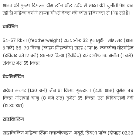
भारत की पुरुष ट्रिपल्स टीम लॉन बॉल इवेंट में भारत की चुनौती पेश कर
रही है। महिला वर्ग में तान्या चौधरी वेल्स की लॉरा डेनियल्स से भिड़ रही हैं।
बाक्सिंग
54-57 किग्रा (featherweight) राउंड ऑफ 32: हुसामु्द्दीन मोहम्मद (शाम
5 बजे) 66-70 किग्रा (लाइट मिडलवेट) राउंड ऑफ 16: लवलीना बोरगोहेन
(रविवार को 12 बजे) 86-92 किग्रा (हैवीवेट) राउंड ऑफ 16: संजीत (1 बजे)
रविवार मेंस 55 किग्रा:
वेटलिफ्टिंग
संकेत सरगर (1.30 बजे) मेंस 61 किग्रा: गुरुराजा (4.15 शाम) वुमेंस 49
किग्रा: मीराबाई चानू (8 बजे रात) वुमेंस 55 किग्रा: एस बिंदियारानी देवी
(12:30 रात)
साइकिलिंग
साइकिलिंग महिला स्प्रिंट क्वालीफाइंग: मयूरी, त्रियशा पॉल (दोपहर 02.30