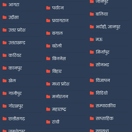
जौनपुर
आगरा
पर्यटन
बलिया
उड़ीसा
प्रयागराज
भदोही, ज्ञानपुर
उत्तर प्रदेश
बंगाल
मऊ
उत्तराखण्ड
बरेली
मिर्जापुर
करियर
बिजनेस
सोनभद्र
कानपुर
बिहार
विज्ञापन
खेल
मध्य प्रदेश
विडियो
गाजीपुर
मनोरंजन
सम्पादकीय
गोरखपुर
महाराष्ट्र
साप्ताहिक
छत्तीसगढ़
रांची
स्वास्थ्य
जमशेदपुर