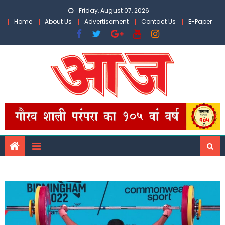
Skip
Friday, August 07, 2026
to
Home
About Us
Advertisement
Contact Us
E-Paper
content