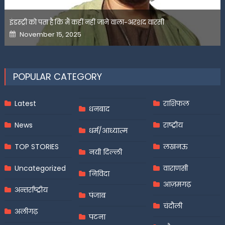
इंडस्ट्री को पता है कि मैं कहीं नहीं जाने वाला-अरशद वारसी
Posted
November 15, 2025
on
POPULAR CATEGORY
Latest
राशिफल
धनबाद
News
राष्ट्रीय
धर्म/आध्यात्म
TOP STORIES
लखनऊ
नयी दिल्ली
Uncategorized
वाराणसी
निविदा
आज़मगढ़
अन्तर्राष्ट्रीय
पंजाब
चंदौली
अलीगढ़
पटना