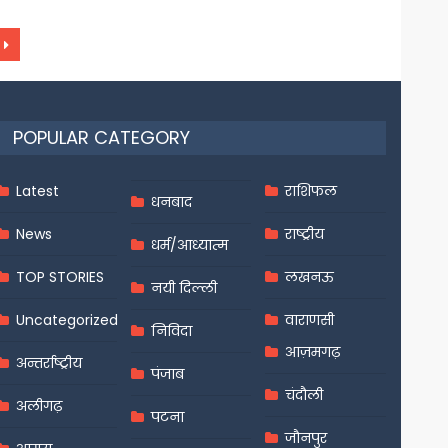
POPULAR CATEGORY
Latest
राशिफल
धनबाद
News
राष्ट्रीय
धर्म/आध्यात्म
TOP STORIES
लखनऊ
नयी दिल्ली
Uncategorized
वाराणसी
निविदा
आज़मगढ़
अन्तर्राष्ट्रीय
पंजाब
चंदौली
अलीगढ़
पटना
जौनपुर