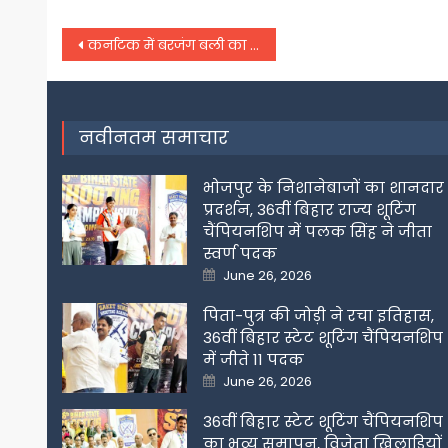
Post
कर्नाटक में बरजंग बली का शोर बजरंग दल जैसे संगठनों पर बैन लगाने के लिए क्या चलता है राज्य सरकारों का जोर..
navigation
नवीनतम समाचार
भोजपुर के निशानेबाजों का शानदार
प्रदर्शन, 36वीं बिहार राज्य शूटिंग
चैंपियनशिप में पलक सिंह ने जीता
स्वर्ण पदक
Posted
June 26, 2026
on
पिता-पुत्र की जोड़ी ने रचा इतिहास,
36वीं बिहार स्टेट शूटिंग चैंपियनशिप
में जीते 11 पदक
Posted
June 26, 2026
on
36वीं बिहार स्टेट शूटिंग चैंपियनशिप
का भव्य समापन, विजेता खिलाडिय़ों