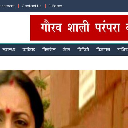
tisement
Contact Us
E-Paper
स्वास्थ्य
करियर
बिजनेस
खेल
विडियो
विज्ञापन
राशि