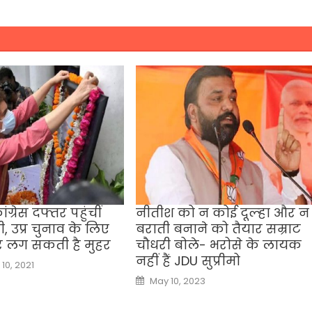
्रेस दफ्तर पहुंचीं
नीतीश को न कोई दूल्‍हा और न
धी, उप्र चुनाव के लिए
बराती बनाने को तैयार सम्राट
र लग सकती है मुहर
चौधरी बोले- भरोसे के लायक
नहीं हैं JDU सुप्रीमो
10, 2021
Posted
May 10, 2023
on