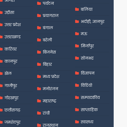
आगरा
पर्यटन
बलिया
उड़ीसा
प्रयागराज
भदोही, ज्ञानपुर
उत्तर प्रदेश
बंगाल
मऊ
उत्तराखण्ड
बरेली
मिर्जापुर
करियर
बिजनेस
सोनभद्र
कानपुर
बिहार
विज्ञापन
खेल
मध्य प्रदेश
विडियो
गाजीपुर
मनोरंजन
सम्पादकीय
गोरखपुर
महाराष्ट्र
साप्ताहिक
छत्तीसगढ़
रांची
स्वास्थ्य
जमशेदपुर
राजस्थान