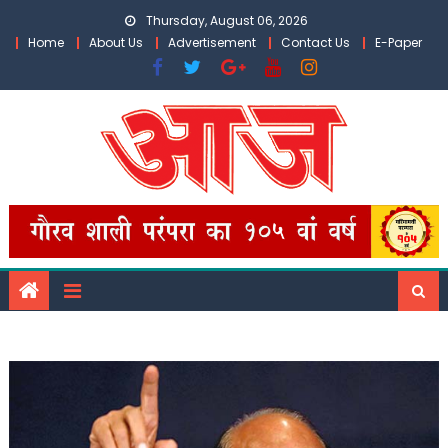
Skip
Thursday, August 06, 2026
to
Home
About Us
Advertisement
Contact Us
E-Paper
content