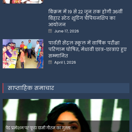
on
बिक्रम में 19 से 22 जून तक होगी 36वीं
बिहार स्टेट शूटिंग चैंपियनशिप का
आयोजन
Posted
June 17, 2026
on
पार्वती सेंट्रल स्कूल में वार्षिक परीक्षा
परिणाम घोषित, मेधावी छात्र-छात्राएं हुए
सम्मानित
Posted
April 1, 2026
on
साप्ताहिक समाचार
पेड प्रमोशन पर फूटा यामी गौतम का गुस्सा