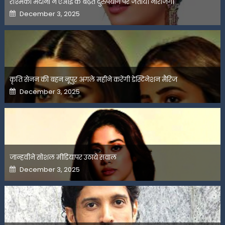
रश्मिका मंदाना ने एआई के बढ़ते दुरुपयोग पर जतायी नाराजगी
Posted
December 3, 2025
on
कृति सेनन की बहन नूपुर अगले महीने करेंगी डेस्टिनेशन मैरिज
Posted
December 3, 2025
on
जान्हवीने सोशल मीडियापर उठाये सवाल
Posted
December 3, 2025
on