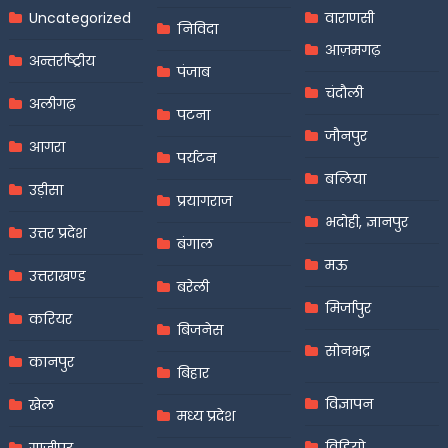
Uncategorized
वाराणसी
निविदा
आज़मगढ़
अन्तर्राष्ट्रीय
पंजाब
चंदौली
अलीगढ़
पटना
जौनपुर
आगरा
पर्यटन
बलिया
उड़ीसा
प्रयागराज
भदोही, ज्ञानपुर
उत्तर प्रदेश
बंगाल
मऊ
उत्तराखण्ड
बरेली
मिर्जापुर
करियर
बिजनेस
सोनभद्र
कानपुर
बिहार
विज्ञापन
खेल
मध्य प्रदेश
विडियो
गाजीपुर