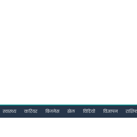
स्वास्थ्य
करियर
बिजनेस
खेल
विडियो
विज्ञापन
राशि