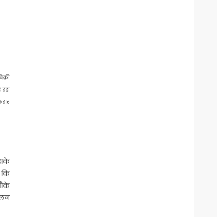
िक्री
 रहा
फरार
उसके
 कि
ौके
चालन