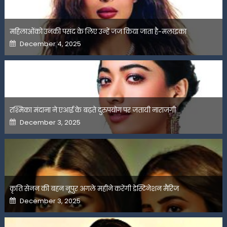
महिलाओंको उनकी पसंद के लिए उन्हें जज किया जाता है-मलाइका
Posted
December 4, 2025
on
रश्मिका मंदाना ने एआई के बढ़ते दुरुपयोग पर जतायी नाराजगी
Posted
December 3, 2025
on
कृति सेनन की बहन नूपुर अगले महीने करेंगी डेस्टिनेशन मैरिज
Posted
December 3, 2025
on