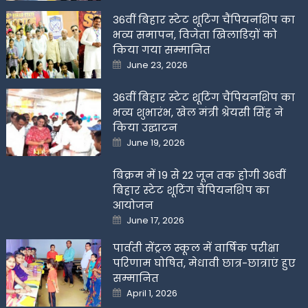
36वीं बिहार स्टेट शूटिंग चैंपियनशिप का
भव्य समापन, विजेता खिलाडिय़ों को
किया गया सम्मानित
Posted
June 23, 2026
on
36वीं बिहार स्टेट शूटिंग चैंपियनशिप का
भव्य शुभारंभ, खेल मंत्री श्रेयसी सिंह ने
किया उद्घाटन
Posted
June 19, 2026
on
बिक्रम में 19 से 22 जून तक होगी 36वीं
बिहार स्टेट शूटिंग चैंपियनशिप का
आयोजन
Posted
June 17, 2026
on
पार्वती सेंट्रल स्कूल में वार्षिक परीक्षा
परिणाम घोषित, मेधावी छात्र-छात्राएं हुए
सम्मानित
Posted
April 1, 2026
on