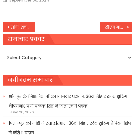
September 30, 2024
on
Post
सीधी: शव वाहन का इंतजाम नहीं करा सकी एमपी सरकार, ट्रैक्टर ट्रॉली से पहुंचाए गए
सीएम मान ने पतरेवाला में 578 करोड़ की लागत वाले वाटर प्रोजेक्ट का किया उद्घाटन
navigation
समाचार प्रकार
समाचार
प्रकार
नवीनतम समाचार
भोजपुर के निशानेबाजों का शानदार प्रदर्शन, 36वीं बिहार राज्य शूटिंग
चैंपियनशिप में पलक सिंह ने जीता स्वर्ण पदक
June 26, 2026
पिता-पुत्र की जोड़ी ने रचा इतिहास, 36वीं बिहार स्टेट शूटिंग चैंपियनशिप
में जीते 11 पदक