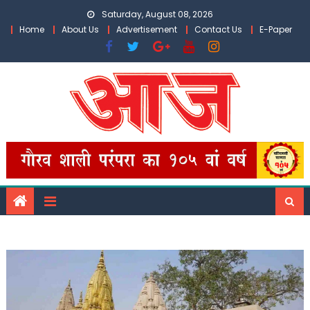
Skip
Saturday, August 08, 2026
to
Home
About Us
Advertisement
Contact Us
E-Paper
content