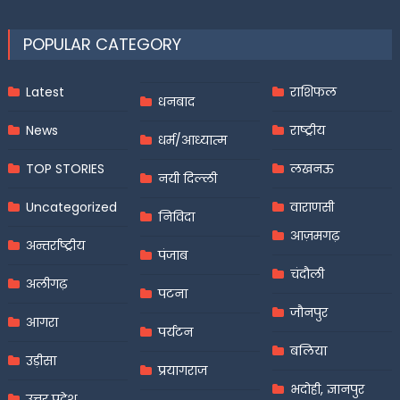
POPULAR CATEGORY
Latest
राशिफल
धनबाद
News
राष्ट्रीय
धर्म/आध्यात्म
TOP STORIES
लखनऊ
नयी दिल्ली
Uncategorized
वाराणसी
निविदा
आज़मगढ़
अन्तर्राष्ट्रीय
पंजाब
चंदौली
अलीगढ़
पटना
जौनपुर
आगरा
पर्यटन
बलिया
उड़ीसा
प्रयागराज
भदोही, ज्ञानपुर
उत्तर प्रदेश