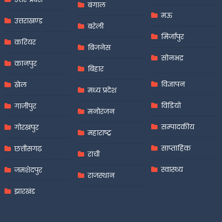
बंगाल
मऊ
उत्तराखण्ड
बरेली
मिर्जापुर
करियर
बिजनेस
सोनभद्र
कानपुर
बिहार
विज्ञापन
खेल
मध्य प्रदेश
विडियो
गाजीपुर
मनोरंजन
सम्पादकीय
गोरखपुर
महाराष्ट्र
साप्ताहिक
छत्तीसगढ़
रांची
स्वास्थ्य
जमशेदपुर
राजस्थान
झारखंड