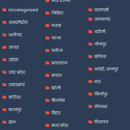
नयी दिल्ली
Uncategorized
वाराणसी
निविदा
आज़मगढ़
अन्तर्राष्ट्रीय
पंजाब
चंदौली
अलीगढ़
पटना
जौनपुर
आगरा
पर्यटन
बलिया
उड़ीसा
प्रयागराज
भदोही, ज्ञानपुर
उत्तर प्रदेश
बंगाल
मऊ
उत्तराखण्ड
बरेली
मिर्जापुर
करियर
बिजनेस
सोनभद्र
कानपुर
बिहार
विज्ञापन
खेल
मध्य प्रदेश