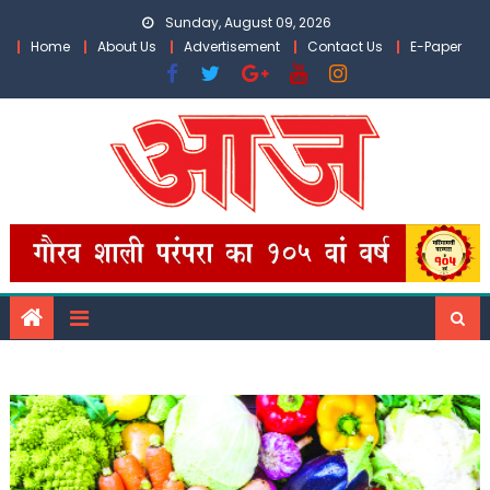
Skip
Sunday, August 09, 2026
to
Home
About Us
Advertisement
Contact Us
E-Paper
content