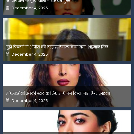
पेड प्रमोशन पर फूटा यामी गौतम का गुस्सा
Posted
December 4, 2025
on
मुझे फिल्मों में शोपीस की तरह इस्तेमाल किया गया-शहनाज गिल
Posted
December 4, 2025
on
महिलाओंको उनकी पसंद के लिए उन्हें जज किया जाता है-मलाइका
Posted
December 4, 2025
on