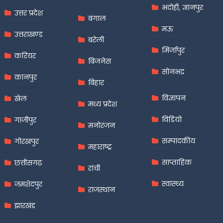
भदोही, ज्ञानपुर
उत्तर प्रदेश
बंगाल
मऊ
उत्तराखण्ड
बरेली
मिर्जापुर
करियर
बिजनेस
सोनभद्र
कानपुर
बिहार
विज्ञापन
खेल
मध्य प्रदेश
विडियो
गाजीपुर
मनोरंजन
सम्पादकीय
गोरखपुर
महाराष्ट्र
साप्ताहिक
छत्तीसगढ़
रांची
स्वास्थ्य
जमशेदपुर
राजस्थान
झारखंड