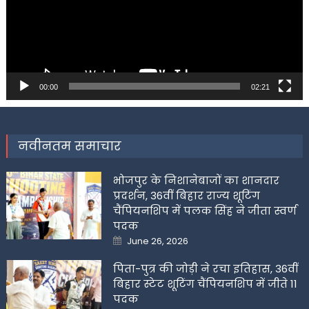
00:00
02:21
नवीनतम समाचार
भोजपुर के निशानेबाजों का शानदार
प्रदर्शन, 36वीं बिहार राज्य शूटिंग
चैंपियनशिप में पलक सिंह ने जीता स्वर्ण
पदक
Posted
June 26, 2026
on
पिता-पुत्र की जोड़ी ने रचा इतिहास, 36वीं
बिहार स्टेट शूटिंग चैंपियनशिप में जीते 11
पदक