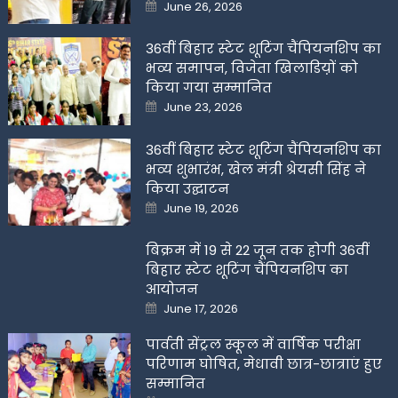
Posted
June 26, 2026
on
36वीं बिहार स्टेट शूटिंग चैंपियनशिप का
भव्य समापन, विजेता खिलाडिय़ों को
किया गया सम्मानित
Posted
June 23, 2026
on
36वीं बिहार स्टेट शूटिंग चैंपियनशिप का
भव्य शुभारंभ, खेल मंत्री श्रेयसी सिंह ने
किया उद्घाटन
Posted
June 19, 2026
on
बिक्रम में 19 से 22 जून तक होगी 36वीं
बिहार स्टेट शूटिंग चैंपियनशिप का
आयोजन
Posted
June 17, 2026
on
पार्वती सेंट्रल स्कूल में वार्षिक परीक्षा
परिणाम घोषित, मेधावी छात्र-छात्राएं हुए
सम्मानित