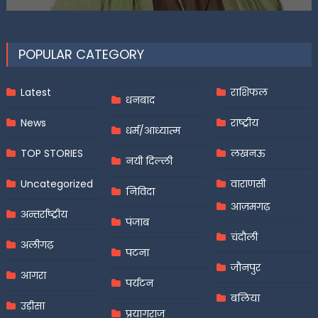
on
POPULAR CATEGORY
Latest
राशिफल
धनबाद
News
राष्ट्रीय
धर्म/आध्यात्म
TOP STORIES
लखनऊ
नयी दिल्ली
Uncategorized
वाराणसी
निविदा
आज़मगढ़
अन्तर्राष्ट्रीय
पंजाब
चंदौली
अलीगढ़
पटना
जौनपुर
आगरा
पर्यटन
बलिया
उड़ीसा
प्रयागराज