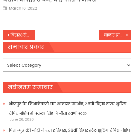
Posted
March 16, 2022
on
Post
बिहारशरीफ: वज्रपात से होने वाली क्षति की रोकथाम को लेकर निकाला गया जागरूकता रथ
बाजार प्रांगणों की आधारभूत संरचना हो विकसित : नीतीश
navigation
समाचार प्रकार
समाचार
प्रकार
नवीनतम समाचार
भोजपुर के निशानेबाजों का शानदार प्रदर्शन, 36वीं बिहार राज्य शूटिंग
चैंपियनशिप में पलक सिंह ने जीता स्वर्ण पदक
June 26, 2026
पिता-पुत्र की जोड़ी ने रचा इतिहास, 36वीं बिहार स्टेट शूटिंग चैंपियनशिप