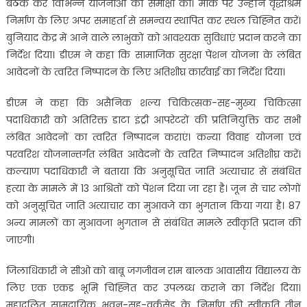
बैठक कर विभिन्न योजनाओं की समीक्षा की। मौके पर उन्होंने वृद्धाश्रम
निर्माण के लिए अपर समाहर्ता से समन्वय स्थापित कर स्थल चिह्नित करें।
बुनियाद केंद्र में आने वाले लाभुकों को आवश्यक सुविधाएं प्रदान करने का
निर्देश दिया। डीएम ने कहा कि सामाजिक सुरक्षा पेंशन योजना के लंबित
आवेदनों के त्वरित निष्पादन के लिए अतिशीघ्र कार्रवाई का निर्देश दिया।
डीएम ने कहा कि असैनिक शल्य चिकित्सक-सह-मुख्य चिकित्सा
पदाधिकारी को अतिरिक्त डाटा इंट्री आपरेटरों की प्रतिनियुक्ति कर सभी
लंबित आवेदनों का त्वरित निष्पादन कराएं। कन्या विवाह योजना एवं
परवरिश योजनान्तर्गत लंबित आवेदनों के त्वरित निष्पादन अतिशीघ्र करें।
कल्याण पदाधिकारी ने बताया कि अनुसूचित जाति अत्याचार से संबंधित
हत्या के मामले में 13 आश्रितों को पेंशन दिया जा रहा है। जून से चार लोगों
को अनुसूचित जाति अत्याचार का मुआवजे का भुगतान किया गया है। 87
अन्य मामलों का मुआवजा भुगतान से संबंधित मामले स्वीकृति प्रदान की
जाएगी।
जिलाधिकारी ने सीओ को बाबू जगजीवन राम बालक आवासीय विद्यालय के
लिए एक एकड भूमि चिह्नित कर उपलब्ध कराने का निर्देश दिया।
महादलित सामुदायिक भवन-सह-वर्कसेड के निर्माण की स्वीकृति तीन