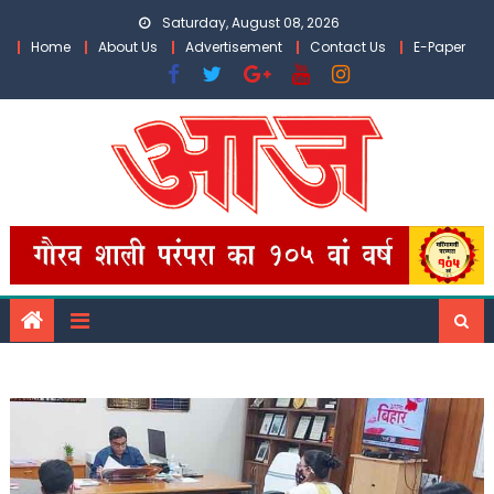
Skip
Saturday, August 08, 2026
to
Home
About Us
Advertisement
Contact Us
E-Paper
content