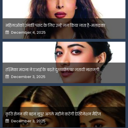
महिलाओंको उनकी पसंद के लिए उन्हें जज किया जाता है-मलाइका
Posted
December 4, 2025
on
रश्मिका मंदाना ने एआई के बढ़ते दुरुपयोग पर जतायी नाराजगी
Posted
December 3, 2025
on
कृति सेनन की बहन नूपुर अगले महीने करेंगी डेस्टिनेशन मैरिज
Posted
December 3, 2025
on