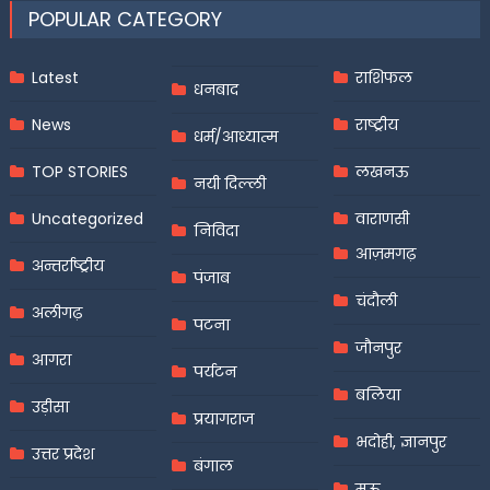
POPULAR CATEGORY
Latest
राशिफल
धनबाद
News
राष्ट्रीय
धर्म/आध्यात्म
TOP STORIES
लखनऊ
नयी दिल्ली
Uncategorized
वाराणसी
निविदा
आज़मगढ़
अन्तर्राष्ट्रीय
पंजाब
चंदौली
अलीगढ़
पटना
जौनपुर
आगरा
पर्यटन
बलिया
उड़ीसा
प्रयागराज
भदोही, ज्ञानपुर
उत्तर प्रदेश
बंगाल
मऊ