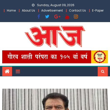
Skip
Sunday, August 09, 2026
to
Home
About Us
Advertisement
Contact Us
E-Paper
content