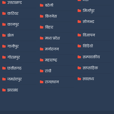
उत्तराखण्ड
बरेली
मिर्जापुर
करियर
बिजनेस
सोनभद्र
कानपुर
बिहार
विज्ञापन
खेल
मध्य प्रदेश
विडियो
गाजीपुर
मनोरंजन
सम्पादकीय
गोरखपुर
महाराष्ट्र
साप्ताहिक
छत्तीसगढ़
रांची
स्वास्थ्य
जमशेदपुर
राजस्थान
झारखंड