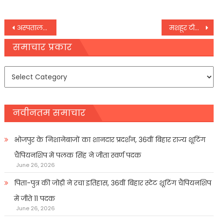
Post
अस्पताल में जगह पाने के लिए मच्छरदानी का सहारा ले रहे हैं कोरोना मरीजों के परिजन
मशहूर टीवी एंकर रोहित सरदाना नहीं रहे, कोरोना वायरस से थे संक्रमित
navigation
समाचार प्रकार
समाचार
प्रकार
नवीनतम समाचार
भोजपुर के निशानेबाजों का शानदार प्रदर्शन, 36वीं बिहार राज्य शूटिंग
चैंपियनशिप में पलक सिंह ने जीता स्वर्ण पदक
June 26, 2026
पिता-पुत्र की जोड़ी ने रचा इतिहास, 36वीं बिहार स्टेट शूटिंग चैंपियनशिप
में जीते 11 पदक
June 26, 2026