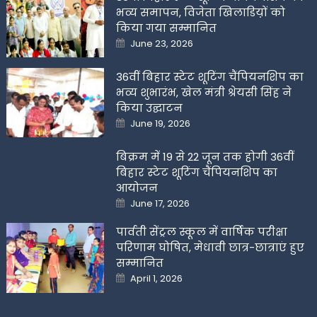
भव्य समापन, विजेता खिलाडिय़ों को
किया गया सम्मानित
Posted
June 23, 2026
on
36वीं बिहार स्टेट शूटिंग चैंपियनशिप का
भव्य शुभारंभ, खेल मंत्री श्रेयसी सिंह ने
किया उद्घाटन
Posted
June 19, 2026
on
बिक्रम में 19 से 22 जून तक होगी 36वीं
बिहार स्टेट शूटिंग चैंपियनशिप का
आयोजन
Posted
June 17, 2026
on
पार्वती सेंट्रल स्कूल में वार्षिक परीक्षा
परिणाम घोषित, मेधावी छात्र-छात्राएं हुए
सम्मानित
Posted
April 1, 2026
on