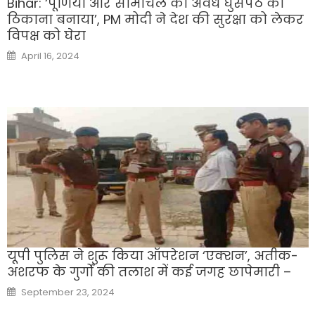
Bihar: ‘पूर्णिया और सीमांचल को अवैध घुसपैठ का
ठिकाना बनाया’, PM मोदी ने देश की सुरक्षा को लेकर
विपक्ष को घेरा
Posted
April 16, 2024
on
यूपी पुलिस ने शुरू किया ऑपरेशन ‘एक्शन’, अतीक-
अशरफ के गुर्गों की तलाश में कई जगह छापेमारी –
Posted
September 23, 2024
on