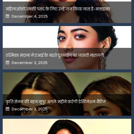
महिलाओंको उनकी पसंद के लिए उन्हें जज किया जाता है-मलाइका
Posted
December 4, 2025
on
रश्मिका मंदाना ने एआई के बढ़ते दुरुपयोग पर जतायी नाराजगी
Posted
December 3, 2025
on
कृति सेनन की बहन नूपुर अगले महीने करेंगी डेस्टिनेशन मैरिज
Posted
December 3, 2025
on