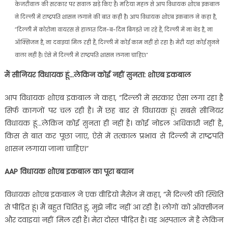
केजरीवाल की सरकार पर सवाल खड़े किए हैं। मटिया महल से आप विधायक शोएब इकबाल
ने दिल्ली में राष्ट्रपति शासन लगाने की बात कही है। आप विधायक शोएब इकबाल ने कहा है,
”दिल्ली में कोरोना वायरस से हालात दिन-ब-दिन बिगड़ते जा रहे हैं, दिल्ली में ना बेड है, ना
ऑक्सिजन है, ना दवाइयां मिल रही हैं, दिल्ली में कोई काम नहीं हो रहा है। मेरी यहां कोई सुनने
वाला नहीं है। ऐसे में दिल्ली में राष्ट्रपति शासन लगना चाहिए।”
मैं सीनियर विधायक हूं…लेकिन कोई नहीं सुनता: शोएब इकबाल
आप विधायक शोएब इकबाल ने कहा, ”दिल्ली में सरकार ऐसा लगा रहा है
सिर्फ कागजों पर चल रही है। मैं छह बार से विधायक हूं। सबसे सीनियर
विधायक हूं…लेकिन कोई सुनता ही नहीं है। कोई नोडल अधिकारी नहीं है,
किस से बात कर पूछा जाए, ऐसे में तत्काल प्रभाव से दिल्ली में राष्ट्रपति
शासन लगाया जाना चाहिए।”
AAP विधायक शोएब इकबाल का पूरा बयान
विधायक शोएब इकबाल ने एक वीडियो मैसेज में कहा, ”मैं दिल्ली की स्थिति
से पीड़ित हूं। मैं बहुत चिंतित हूं, मुझे नींद नहीं आ रही है। लोगों को ऑक्सीजन
और दवाइयां नहीं मिल रही हैं। मेरा दोस्त पीड़ित है। वह अस्पताल में है लेकिन