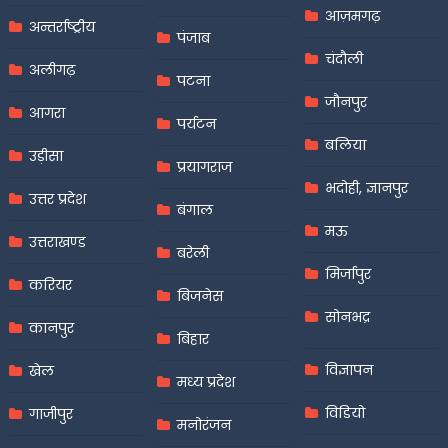
आज़मगढ़
अन्तर्राष्ट्रीय
पंजाब
चंदौली
अलीगढ़
पटना
जौनपुर
आगरा
पर्यटन
बलिया
उड़ीसा
प्रयागराज
भदोही, ज्ञानपुर
उत्तर प्रदेश
बंगाल
मऊ
उत्तराखण्ड
बरेली
मिर्जापुर
करियर
बिजनेस
सोनभद्र
कानपुर
बिहार
विज्ञापन
खेल
मध्य प्रदेश
विडियो
गाजीपुर
मनोरंजन