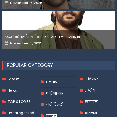
Posted
November 15, 2025
on
इंडस्ट्री को पता है कि मैं कहीं नहीं जाने वाला-अरशद वारसी
Posted
November 15, 2025
on
POPULAR CATEGORY
Latest
राशिफल
धनबाद
News
राष्ट्रीय
धर्म/आध्यात्म
TOP STORIES
लखनऊ
नयी दिल्ली
Uncategorized
वाराणसी
निविदा