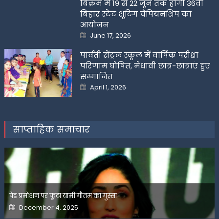
बिक्रम में 19 से 22 जून तक होगी 36वीं
बिहार स्टेट शूटिंग चैंपियनशिप का
आयोजन
Posted
June 17, 2026
on
पार्वती सेंट्रल स्कूल में वार्षिक परीक्षा
परिणाम घोषित, मेधावी छात्र-छात्राएं हुए
सम्मानित
Posted
April 1, 2026
on
साप्ताहिक समाचार
पेड प्रमोशन पर फूटा यामी गौतम का गुस्सा
Posted
December 4, 2025
on