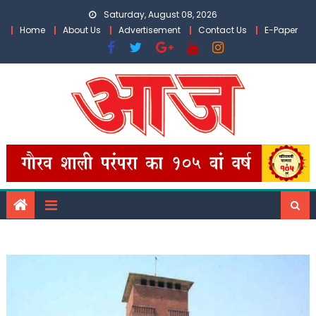
Skip
Saturday, August 08, 2026
to
Home
About Us
Advertisement
Contact Us
E-Paper
content