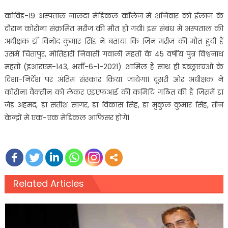
कोविड-19 अस्पताल नालंदा मेडिकल कॉलेज में शनिवार को ईलाज के
दौरान कोरोना संक्रमित मरीज की मौत हो गयी। इस संबंध में अस्पताल की
अधीक्षक डॉ विनोद कुमार सिंह ने बताया कि जिन मरीज की मौत हुयी हैं
उसमें चिंतापुर, मोतिहारी निवासी गवाली महतो के 45 वर्षीय पुत्र विश्वनाथ
महतो (इआरएम-143, भर्त्ती-6-1-2021) शामिल हैं साथ ही डब्लूएचओ के
दिशा-निर्देश पर अंतिम संस्कार किया जायेगा। दूसरी ओर अधीक्षक ने
कोरोना वैक्सीन को लेकर एइएफआई की कमिटि गठित की हैं जिसमें डा
जेड अहमद, डा सतीश सागर, डा विकास सिंह, डा मुकुल कुमार सिंह, तीन
केन्द्रों में एक-एक मेडिकल आफिसर होंगे।
Related Articles