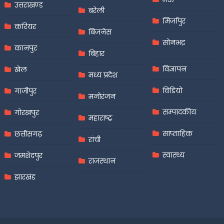
उत्तराखण्ड
बरेली
मिर्जापुर
करियर
बिजनेस
सोनभद्र
कानपुर
बिहार
विज्ञापन
खेल
मध्य प्रदेश
विडियो
गाजीपुर
मनोरंजन
सम्पादकीय
गोरखपुर
महाराष्ट्र
साप्ताहिक
छत्तीसगढ़
रांची
स्वास्थ्य
जमशेदपुर
राजस्थान
झारखंड