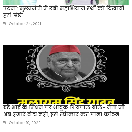
पटना: मुख्यमंत्री ने रबी महाभियान रथों को दिखायी
हरी झंडी
Posted
October 24, 2021
on
बड़े भाई के निधन पर भावुक शिवपाल बोले- नेता जी
अब हमारे बीच नहीं, इसे स्वीकार कर पाना कठिन
Posted
October 10, 2022
on