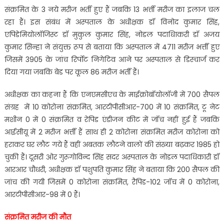
संक्रमित के 3 नये मरीज भर्ती हुए हैं जबकि 13 भर्त्ती मरीज का इलाज चल
रहा हैं। इस संबंध में अस्पताल के अधीक्षक डॉ विनोद कुमार सिंह,
एपिडेमियोलॉजिस्ट डॉ मुकुल कुमार सिंह, नोडल पदाधिाकरी डॉ अजय
कुमार सिन्हा ने संयुक्त रूप से बताया कि अस्पताल में 4711 मरीज भर्त्ती हुए
जिसमें 3905 के जांच रिर्पोट निगेटिव आने पर अस्पताल से डिस्चार्ज कर
दिया गया जबकि बेड पर कूल 86 मरीज भर्ती हैं।
अधीक्षक का कहना हैं कि एनएमसीएच के माईक्रोबॉयोलॉजी में 700 सैपल
संग्रह में 10 कोरोना संक्रमित, आरटीपीसीआर-700 में 10 संक्रमित, टू नेट
मशीन 0 में 0 संक्रमित व रेपिड एंडीजन कीट में जॉच नहीं हुई हैं जबकि
आईसीयू में 2 मरीज भर्त्ती हैं साथ ही 2 कोरोना संक्रमित मरीज कोरोना को
हराकर घर लौट गये हैं वहीं अबतक लौटने वालों की संख्या बढ़कर 1985 हो
चुकी हैं। दूसरी ओर गुरूगोविन्द सिंह सदर अस्पताल के नोडल पदाधिकारी डॉ
आरआर चौधरी, अधीक्षक डॉ पशुपति कुमार सिंह ने बताया कि 200 सैपल की
जांच की गयी जिसमें 0 कोरोना संक्रमित, रैपिड-102 जॉच में 0 कोरोना,
आरटीपीसीआर-98 में 0 हैं।
संक्रमित मरीज की मौत