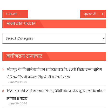
Post
पटना: कॉलेज के विकास के लिए हमेशा मदद करता रहूंगा : शिक्षा मंत्री
फुलवारी शरीफ: गौरीचक थाना में पकड़े गए शराब धंधेबाज धर्मेंद्र मांझी की पुलिस लॉकअप में पिटाई से मौत का आरोप
navigation
समाचार प्रकार
समाचार
प्रकार
नवीनतम समाचार
भोजपुर के निशानेबाजों का शानदार प्रदर्शन, 36वीं बिहार राज्य शूटिंग
चैंपियनशिप में पलक सिंह ने जीता स्वर्ण पदक
June 26, 2026
पिता-पुत्र की जोड़ी ने रचा इतिहास, 36वीं बिहार स्टेट शूटिंग चैंपियनशिप
में जीते 11 पदक
June 26, 2026