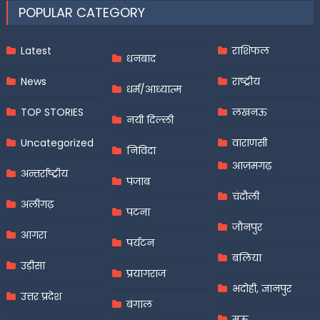
POPULAR CATEGORY
Latest
राशिफल
धनबाद
News
राष्ट्रीय
धर्म/आध्यात्म
TOP STORIES
लखनऊ
नयी दिल्ली
Uncategorized
वाराणसी
निविदा
आज़मगढ़
अन्तर्राष्ट्रीय
पंजाब
चंदौली
अलीगढ़
पटना
जौनपुर
आगरा
पर्यटन
बलिया
उड़ीसा
प्रयागराज
भदोही, ज्ञानपुर
उत्तर प्रदेश
बंगाल
मऊ