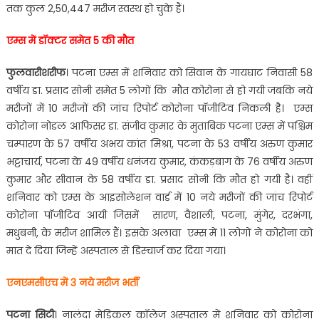
तक कुल 2,50,447 मरीज स्वस्थ हो चुके हैं।
एम्स में डॉक्टर समेत 5 की मौत
फुलवारीशरीफ
। पटना एम्स में शनिवार को सिवान के गायघाट निवासी 58
वर्षीय डा. प्रसाद सोनी समेत 5 लोगों कि मौत कोरोना से हो गयी जबकि नये
मरीजों में 10 मरीजों की जांच रिपोर्ट कोरोना पॉजीटिव निकली है। एम्स
कोरोना नोडल आफिसर डा. संजीव कुमार के मुताबिक पटना एम्स में पश्चिम
चम्पारण के 57 वर्षीय अभय कांत मिश्रा, पटना के 53 वर्षीय अरुण कुमार
भट्टाचार्य, पटना के 49 वर्षीय धनंजय कुमार, कंकड़बाग के 76 वर्षीय अरुण
कुमार और सीवान के 58 वर्षीय डा. प्रसाद सोनी कि मौत हो गयी है। वहीं
शनिवार को एम्स के आइसोलेशन वार्ड में 10 नये मरीजों की जांच रिपोर्ट
कोरोना पॉजीटिव आयी जिसमें सारण, वैशाली, पटना, मुंगेर, दरभंगा,
मधुबनी, के मरीज शामिल हैं। इसके अलावा एम्स में 11 लोगों ने कोरोना को
मात दे दिया जिन्हें अस्पताल से डिस्चार्ज कर दिया गया।
एनएमसीएच में 3 नये मरीज भर्ती
पटना सिटी
। नालंदा मेडिकल कॉलेज अस्पताल में शनिवार को कोरोना