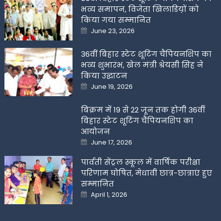
भव्य समापन, विजेता खिलाडिय़ों को
किया गया सम्मानित
Posted
June 23, 2026
on
36वीं बिहार स्टेट शूटिंग चैंपियनशिप का
भव्य शुभारंभ, खेल मंत्री श्रेयसी सिंह ने
किया उद्घाटन
Posted
June 19, 2026
on
बिक्रम में 19 से 22 जून तक होगी 36वीं
बिहार स्टेट शूटिंग चैंपियनशिप का
आयोजन
Posted
June 17, 2026
on
पार्वती सेंट्रल स्कूल में वार्षिक परीक्षा
परिणाम घोषित, मेधावी छात्र-छात्राएं हुए
सम्मानित
Posted
April 1, 2026
on