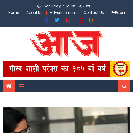
Skip
Saturday, August 08, 2026
to
Home
About Us
Advertisement
Contact Us
E-Paper
content