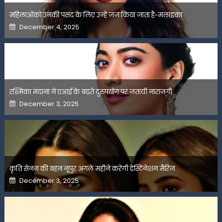
महिलाओंको उनकी पसंद के लिए उन्हें जज किया जाता है-मलाइका
Posted
December 4, 2025
on
रश्मिका मंदाना ने एआई के बढ़ते दुरुपयोग पर जतायी नाराजगी
Posted
December 3, 2025
on
कृति सेनन की बहन नूपुर अगले महीने करेंगी डेस्टिनेशन मैरिज
Posted
December 3, 2025
on