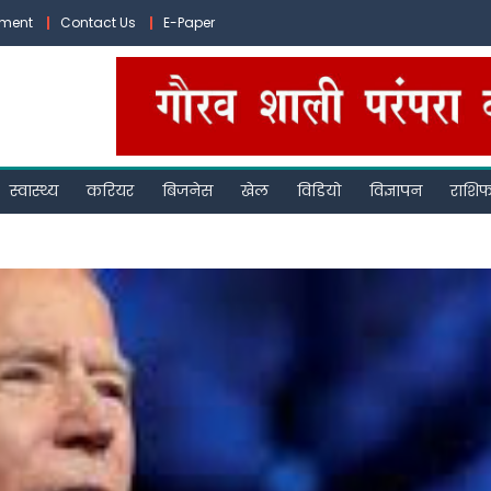
ement
Contact Us
E-Paper
स्वास्थ्य
करियर
बिजनेस
खेल
विडियो
विज्ञापन
राशि