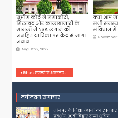
सुप्रीम कोर्ट ने जमाखोरी,
क्या आप मा
मिलावट और कालाबाजारी के
सभी समस्य
मामलों में NSA लगाने की
संविधान में 
जनहित याचिका पर केंद्र से मांगा
Posted
November 2
on
जवाब
Posted
August 29, 2022
on
Post
Bihar : तेजस्वी ने आरएसएस को बताया देश के लिए खतरा
navigation
नवीनतम समाचार
भोजपुर के निशानेबाजों का शानदार
प्रदर्शन, 36वीं बिहार राज्य शूटिंग