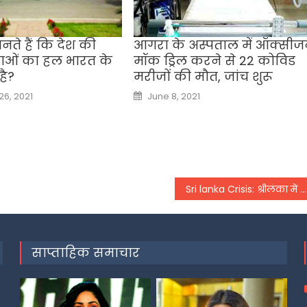
नते हैं कि देश की
आगरा के अस्पताल में ऑक्सी
ाओं का हल भारत के
मॉक ड्रिल करने से 22 कोविड
है?
मरीजों की मौत, जांच शुरू
Posted
6, 2021
June 8, 2021
on
Sri lanka Crisis: श्रीलंका में रानिल विक्रमसिंघे, प्रेमदासा समेत चार नेता लड़ेंगे राष्ट्रपति चुनाव
साप्ताहिक समाचार