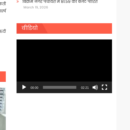
बिक्रम नगर पंचायत में 81.59 का बजट पारित
सकती
March 19, 2026
घर्ष
वीडियो
सऊदी
Video
Player
00:00
02:21