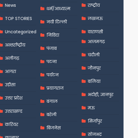
News
राष्ट्रीय
धर्म/आध्यात्म
TOP STORIES
लखनऊ
नयी दिल्ली
Uncategorized
वाराणसी
निविदा
आज़मगढ़
अन्तर्राष्ट्रीय
पंजाब
चंदौली
अलीगढ़
पटना
जौनपुर
आगरा
पर्यटन
बलिया
उड़ीसा
प्रयागराज
भदोही, ज्ञानपुर
उत्तर प्रदेश
बंगाल
मऊ
उत्तराखण्ड
बरेली
मिर्जापुर
करियर
बिजनेस
सोनभद्र
कानपुर