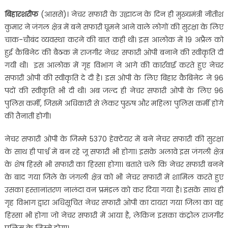
बिहारशरीफ
(आससे)। नेचर सफारी के उद्घाटन के दिन ही मुख्यमंत्री नीतीश
कुमार ने जंगल क्षेत्र में बने सफारी घूमने आने वाले लोगों की सुरक्षा के लिए
चाक-चौबंद व्यवस्था करने की बात कही थी। इस आलोक में 19 अप्रैल को
हुई कैबिनेट की बैठक में राजगीर नेचर सफारी ओपी बनाने की स्वीकृति दी
गयी थी। इस आलोक में गृह विभाग ने आगे की कार्रवाई करते हुए नेचर
सफारी ओपी की स्वीकृति दे दी है। इस ओपी के लिए बिहार कैबिनेट ने 96
पदों की स्वीकृति भी दी थी। अब जल्द ही नेचर सफारी ओपी के लिए 96
पुलिस कर्मी, जिसमें अधिकारी से लेकर पुरुष और महिला पुलिस कर्मी होंगे
की तैनाती होगी।
नेचर सफारी ओपी के जिम्मे 5370 हेक्टेयर में बने नेचर सफारी की सुरक्षा
के साथ ही पार्श्व में बन रहे जू सफारी भी होगा। इसके अलावे इस जंगली क्षेत्र
के शेष हिस्से भी सफारी का हिस्सा होगा। बताते चले कि नेचर सफारी बनने
के बाद गया जिले के जंगली क्षेत्र को भी नेचर सफारी में शामिल करते हुए
उसका हस्तानांतरण नालंदा वन प्रमंडल को कर दिया गया है। इसके साथ ही
गृह विभाग द्वारा अधिसूचित नेचर सफारी ओपी का दायरा गया जिला का वह
हिस्सा भी होगा जो नेचर सफारी में आया है, लेकिन इसका कंट्रोल राजगीर