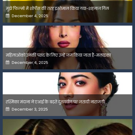
मुझे फिल्मों में शोपीस की तरह इस्तेमाल किया गया-शहनाज गिल
Posted
December 4, 2025
on
महिलाओंको उनकी पसंद के लिए उन्हें जज किया जाता है-मलाइका
Posted
December 4, 2025
on
रश्मिका मंदाना ने एआई के बढ़ते दुरुपयोग पर जतायी नाराजगी
Posted
December 3, 2025
on