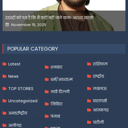
इंडस्ट्री को पता है कि मैं कहीं नहीं जाने वाला-अरशद वारसी
Posted
November 15, 2025
on
POPULAR CATEGORY
Latest
राशिफल
धनबाद
News
राष्ट्रीय
धर्म/आध्यात्म
TOP STORIES
लखनऊ
नयी दिल्ली
Uncategorized
वाराणसी
निविदा
आज़मगढ़
अन्तर्राष्ट्रीय
पंजाब
चंदौली
अलीगढ़