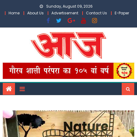
Skip
Sunday, August 09, 2026
to
Home
About Us
Advertisement
Contact Us
E-Paper
content