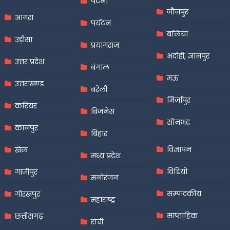
पटना
जौनपुर
आगरा
पर्यटन
बलिया
उड़ीसा
प्रयागराज
भदोही, ज्ञानपुर
उत्तर प्रदेश
बंगाल
मऊ
उत्तराखण्ड
बरेली
मिर्जापुर
करियर
बिजनेस
सोनभद्र
कानपुर
बिहार
विज्ञापन
खेल
मध्य प्रदेश
विडियो
गाजीपुर
मनोरंजन
सम्पादकीय
गोरखपुर
महाराष्ट्र
साप्ताहिक
छत्तीसगढ़
रांची