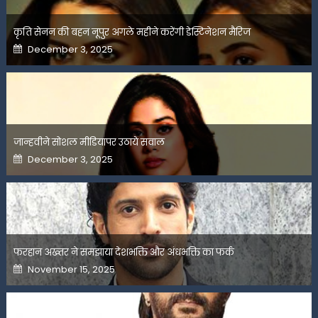
कृति सेनन की बहन नूपुर अगले महीने करेंगी डेस्टिनेशन मैरिज
Posted
December 3, 2025
on
जान्हवीने सोशल मीडियापर उठाये सवाल
Posted
December 3, 2025
on
फरहान अख्तर ने समझाया देशभक्ति और अंधभक्ति का फर्क
Posted
November 15, 2025
on