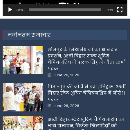
00:00
02:21
नवीनतम समाचार
भोजपुर के निशानेबाजों का शानदार
प्रदर्शन, 36वीं बिहार राज्य शूटिंग
चैंपियनशिप में पलक सिंह ने जीता स्वर्ण
पदक
Posted
June 26, 2026
on
पिता-पुत्र की जोड़ी ने रचा इतिहास, 36वीं
बिहार स्टेट शूटिंग चैंपियनशिप में जीते 11
पदक
Posted
June 26, 2026
on
36वीं बिहार स्टेट शूटिंग चैंपियनशिप का
भव्य समापन, विजेता खिलाडिय़ों को