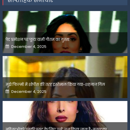
साप्ताहिक समाचार
पेड प्रमोशन पर फूटा यामी गौतम का गुस्सा
Posted
December 4, 2025
on
मुझे फिल्मों में शोपीस की तरह इस्तेमाल किया गया-शहनाज गिल
Posted
December 4, 2025
on
महिलाओंको उनकी पसंद के लिए उन्हें जज किया जाता है-मलाइका