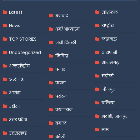
Latest
राशिफल
धनबाद
News
राष्ट्रीय
धर्म/आध्यात्म
TOP STORIES
लखनऊ
नयी दिल्ली
Uncategorized
वाराणसी
निविदा
आज़मगढ़
अन्तर्राष्ट्रीय
पंजाब
चंदौली
अलीगढ़
पटना
जौनपुर
आगरा
पर्यटन
बलिया
उड़ीसा
प्रयागराज
भदोही, ज्ञानपुर
उत्तर प्रदेश
बंगाल
मऊ
उत्तराखण्ड
बरेली