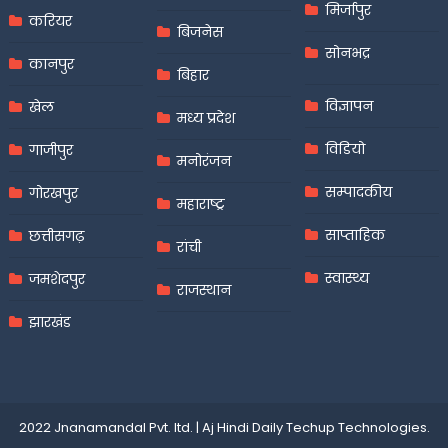
मिर्जापुर
करियर
बिजनेस
सोनभद्र
कानपुर
बिहार
विज्ञापन
खेल
मध्य प्रदेश
विडियो
गाजीपुर
मनोरंजन
सम्पादकीय
गोरखपुर
महाराष्ट्र
साप्ताहिक
छत्तीसगढ़
रांची
स्वास्थ्य
जमशेदपुर
राजस्थान
झारखंड
2022 Jnanamandal Pvt. ltd.
|
Aj Hindi Daily
Techup Technologies
.