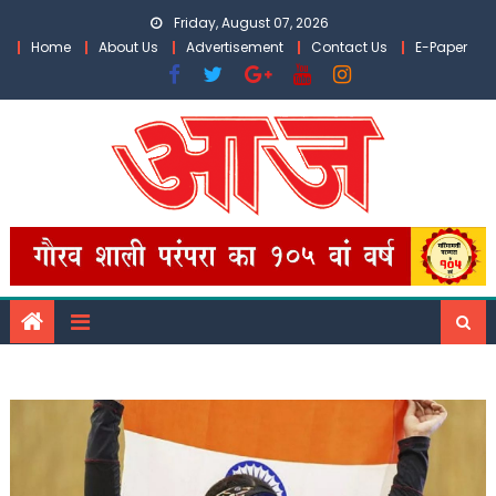
Skip
Friday, August 07, 2026
to
Home
About Us
Advertisement
Contact Us
E-Paper
content