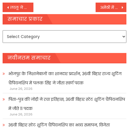
Post
लालू ने एक अणे मार्ग पर की नीतीश से मुलाकात, 30 मिनट तक की बातचीत
अमेठी में कांग्रेस नेता और पूर्व MLC दीपक सिंह पर FIR, स्मृति ईरानी को बताया था पाकिस्तानी
navigation
समाचार प्रकार
समाचार
प्रकार
नवीनतम समाचार
भोजपुर के निशानेबाजों का शानदार प्रदर्शन, 36वीं बिहार राज्य शूटिंग
चैंपियनशिप में पलक सिंह ने जीता स्वर्ण पदक
June 26, 2026
पिता-पुत्र की जोड़ी ने रचा इतिहास, 36वीं बिहार स्टेट शूटिंग चैंपियनशिप
में जीते 11 पदक
June 26, 2026
36वीं बिहार स्टेट शूटिंग चैंपियनशिप का भव्य समापन, विजेता