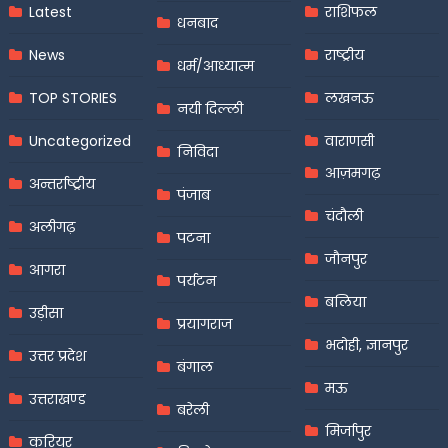
Latest
राशिफल
धनबाद
News
राष्ट्रीय
धर्म/आध्यात्म
TOP STORIES
लखनऊ
नयी दिल्ली
Uncategorized
वाराणसी
निविदा
आज़मगढ़
अन्तर्राष्ट्रीय
पंजाब
चंदौली
अलीगढ़
पटना
जौनपुर
आगरा
पर्यटन
बलिया
उड़ीसा
प्रयागराज
भदोही, ज्ञानपुर
उत्तर प्रदेश
बंगाल
मऊ
उत्तराखण्ड
बरेली
मिर्जापुर
करियर