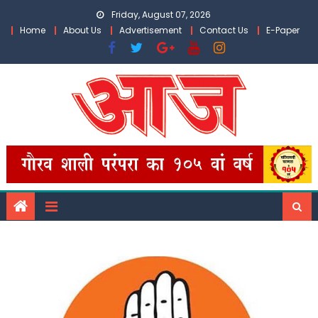
Skip
Friday, August 07, 2026
to
Home
About Us
Advertisement
Contact Us
E-Paper
content