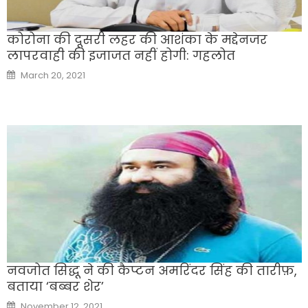
कोरोना की दूसरी लहर की आशंका के मद्देनजर
लापरवाही की इजाजत नहीं होगी: गहलोत
Posted
March 20, 2021
on
नवजोत सिद्धू ने की कैप्टन अमरिंदर सिंह की तारीफ़,
बताया ‘बब्बर शेर’
Posted
November 12, 2021