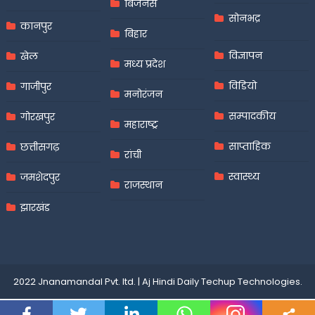
बिजनेस
सोनभद्र
कानपुर
बिहार
विज्ञापन
खेल
मध्य प्रदेश
विडियो
गाजीपुर
मनोरंजन
सम्पादकीय
गोरखपुर
महाराष्ट्र
साप्ताहिक
छत्तीसगढ़
रांची
स्वास्थ्य
जमशेदपुर
राजस्थान
झारखंड
2022 Jnanamandal Pvt. ltd.
|
Aj Hindi Daily
Techup Technologies
.