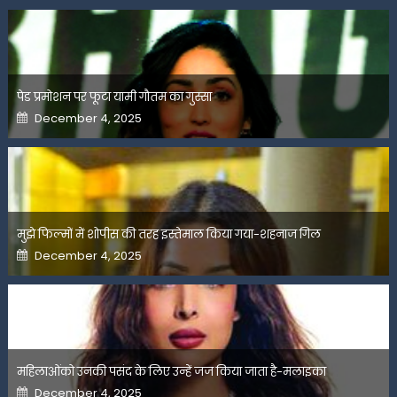
पेड प्रमोशन पर फूटा यामी गौतम का गुस्सा
Posted
December 4, 2025
on
मुझे फिल्मों में शोपीस की तरह इस्तेमाल किया गया-शहनाज गिल
Posted
December 4, 2025
on
महिलाओंको उनकी पसंद के लिए उन्हें जज किया जाता है-मलाइका
Posted
December 4, 2025