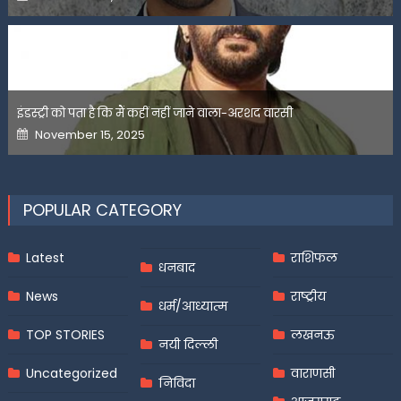
on
इंडस्ट्री को पता है कि मैं कहीं नहीं जाने वाला-अरशद वारसी
Posted
November 15, 2025
on
POPULAR CATEGORY
Latest
राशिफल
धनबाद
News
राष्ट्रीय
धर्म/आध्यात्म
TOP STORIES
लखनऊ
नयी दिल्ली
Uncategorized
वाराणसी
निविदा