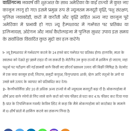
वाशिंगटन।
नववर्ष की शुरूआत के साथ अमेरिका के कई राज्‍यों में कुछ नए
कानून लागू हो गए। इसमें प्रमुख रूप से न्यूनतम मजदूरी वृद्धि, पशु संरक्षण,
पुलिस जवाबदेही, करों में कटौती और वृद्धि सहित अन्य नए कानून पूरे
अमेरिका में प्रभावी हो गए। न्यू हैम्पशायर में गर्भपात पर प्रतिबंध या
इलिनायस, ओरेगन और नार्थ कैरोलाइना में पुलिस सुधार उपाय इस समय
के सर्वाधिक विवादित कुछ मुद्दों का हल करेंगे।
1-
न्यू हैम्पशायर में गर्भधारण करने के 24 हफ्ते बाद गर्भपात पर प्रतिबंध होगा। हालांकि, माता के
स्वास्थ्य को देखते हुए इसमें राहत दी जा सकती है। मेरीलैंड उन कुछ राज्यों में शामिल हो जाएगा, जहां
पशुओं पर परीक्षण की गई सामग्री वाले किसी नए सौंदर्य प्रसाधन उत्पाद की बिक्री निषिद्ध है। वेरमोंट
में एक नया कानून हाथी, जिराफ, समुद्री कछुआ, विलुप्तप्राय: शार्क, व्हेल आदि जंतुओं के अंगों या
उनसे बने उत्पाद के व्यापार को प्रतिबंधित कर देगा।
2-
कैलीफोर्निया और 20 से अधिक अन्य राज्यों ने भी न्यूनतम मजदूरी बढ़ा दी है। ओकलाहोमा में
शीर्ष आय वाले लोगों से लिए जाने वाले करों को पांच फीसद से घटा कर 4.75 फीसद कर दिया गया
है। प्रांत के रिपब्लिकन गवर्नर केविन स्टिट ने कहा कि मैंने ओकलाहोमा को कारोबार के मामले
में 10 शीर्ष प्रांतों में शामिल करने का संकल्प लिया है।