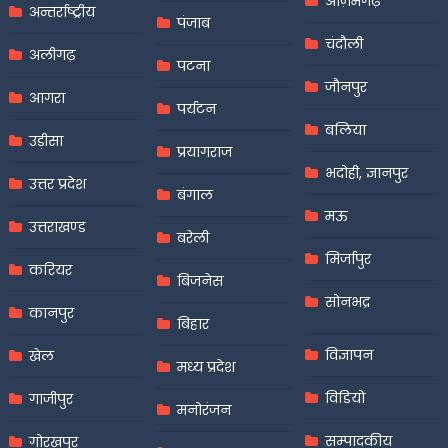
आज़मगढ़
अन्तर्राष्ट्रीय
पंजाब
चंदौली
अलीगढ़
पटना
जौनपुर
आगरा
पर्यटन
बलिया
उड़ीसा
प्रयागराज
भदोही, ज्ञानपुर
उत्तर प्रदेश
बंगाल
मऊ
उत्तराखण्ड
बरेली
मिर्जापुर
करियर
बिजनेस
सोनभद्र
कानपुर
बिहार
विज्ञापन
खेल
मध्य प्रदेश
विडियो
गाजीपुर
मनोरंजन
सम्पादकीय
गोरखपुर