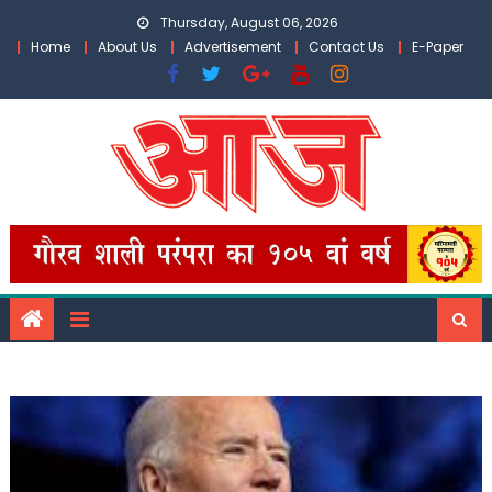
Skip
Thursday, August 06, 2026
to
Home
About Us
Advertisement
Contact Us
E-Paper
content