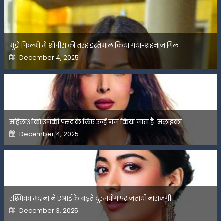
मुझे फिल्मों में शोपीस की तरह इस्तेमाल किया गया-शहनाज गिल
Posted
December 4, 2025
on
महिलाओंको उनकी पसंद के लिए उन्हें जज किया जाता है-मलाइका
Posted
December 4, 2025
on
रश्मिका मंदाना ने एआई के बढ़ते दुरुपयोग पर जतायी नाराजगी
Posted
December 3, 2025
on