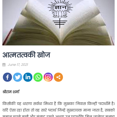
आत्मतत्वकी खोज
Posted
June 17, 2021
on
श्रीराम शर्मा
किसीकी यह धारणा सर्वथा मिथ्या है कि सुखका निवास किन्हीं पदार्थोंमें है।
यदि ऐसा रहा होता तो वह सारे पदार्थ जिन्हें सुखदायक माना जाता है, सबको
समान रूपसे सुखी और संतुष्ट रखते अथवा उन पदार्थोंके मिल जानेपर मनुष्य