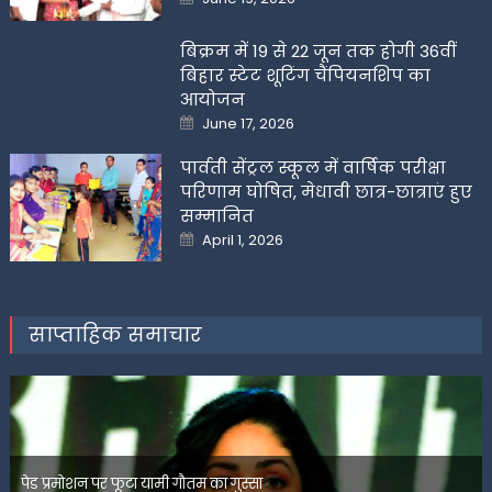
on
बिक्रम में 19 से 22 जून तक होगी 36वीं
बिहार स्टेट शूटिंग चैंपियनशिप का
आयोजन
Posted
June 17, 2026
on
पार्वती सेंट्रल स्कूल में वार्षिक परीक्षा
परिणाम घोषित, मेधावी छात्र-छात्राएं हुए
सम्मानित
Posted
April 1, 2026
on
साप्ताहिक समाचार
पेड प्रमोशन पर फूटा यामी गौतम का गुस्सा