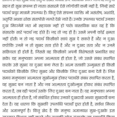
सहज ही सुख संपन्न हो जाता। संसारमें ऐसे लोगोंकी कमी नहीं है, जिन्हें सारे
पदार्थ प्रचुर मात्रामें उपलब्ध हैं। किंतु ऐसे संपन्न व्यक्ति भी असंतोष, अशांति,
अतृप्ति अथवा शोक संतापोंसे जलते देखे जाते हैं। उनके उपलब्ध पदार्थ उनका
दु:ख मिटानेमें जरा भी सहायक नहीं हो पाते। वास्तविक बात यह है कि
संसारके सारे पदार्थ जड़ होते हैं। जड़ तो जड़ ही है। उसमें अपनी कोई क्षमता
नहीं होती। न तो जड़ पदार्थ किसीको स्वयं सुख दे सकते हैं और न दु:ख।
क्योंकि उनमें न तो सुखद तत्व होते हैं और न दु:खद तत्व और न उनमें
सक्रियता ही होती है, जिससे वह किसीको अपनी विशेषतासे प्रभावित कर
सकें। यह मनुष्यका अपना आत्मतत्व ही होता है, जो उससे संबंध स्थापित
करके उसे सुखद या दु:खद बना लेता है। आत्म तत्वकी उन्मुखता ही किसी
पदार्थको किसीके लिए सुखद और किसीके लिए दु:खद बना देती है। जिस
समय मनुष्यका आत्मतत्व सुखोन्मुख होकर पदार्थसे संबंध स्थापित करता है,
वह सुखद बन जाता है और जब आत्मतत्व दु:खोन्मुख होकर संबंध स्थापित
करता है, तब वही पदार्थ उसके लिए दु:खद बन जाता है। यह मनुष्यका अपना
आत्मतत्व ही होता है, जो संबंधित होकर उनको दु:खदायी अथवा सुखदायी बना
देता है। यह धारणा कि सुखकी उपलब्धि पदार्थों द्वारा होती है, सर्वथा मिथ्या
और अज्ञानपूर्ण है। किंतु खेद है कि मनुष्य अज्ञानवश सुख-दु:खके इस