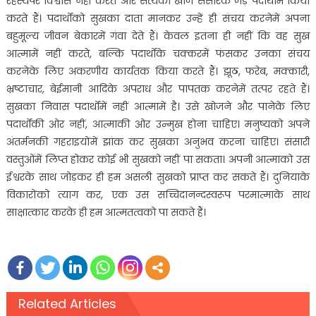
रहस्यपर विश्वास नहीं करते और सत्यकी खोज संसारके जड़ पदार्थोंमें किया
करते हैं। पदार्थोंको सुखका दाता मानकर उन्हें ही संचय करनेमें अपना
बहुमूल्य जीवन बेकारमें गंवा देते हैं। केवल इतना ही नहीं कि वह सुख
आत्मामें नहीं करते, बल्कि पदार्थोंके चक्करमें फंसकर उनका संचय
करनेके लिए अकरणीय कार्यतक किया करते हैं। झूठ, फरेब, मक्कारी,
भ्रष्टाचार, बेईमानी आदिके अपराध और पापतक करनेमें तत्पर रहते हैं।
सुखका निवास पदार्थोंमें नहीं आत्मामें है। उसे खोजने और पानेके लिए
पदार्थोंकी ओर नहीं, आत्माकी ओर उन्मुख होना चाहिए। मनुष्यको अपने
अंतर्मनकी गहराइयोंमें झांक कर सुखका अनुभव करना चाहिए। संसारी
वस्तुओंमें लिप्त होकर कोई भी सुखको नहीं पा सकता। अपनी आत्माको उस
ईश्वरके साथ जोड़कर ही हम असली सुखको प्राप्त कर सकते हैं। दुनियाके
विकारोंको त्याग कर, एक उस सच्चिदानन्दस्वरूप परमात्माके साथ
साक्षात्कार करके ही हम आत्मतत्वको पा सकते हैं।
Related Articles