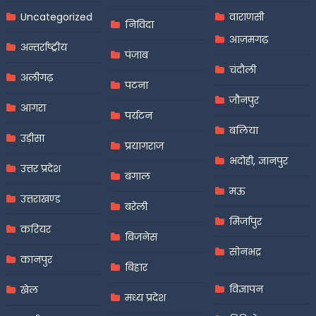
Uncategorized
वाराणसी
निविदा
आज़मगढ़
अन्तर्राष्ट्रीय
पंजाब
चंदौली
अलीगढ़
पटना
जौनपुर
आगरा
पर्यटन
बलिया
उड़ीसा
प्रयागराज
भदोही, ज्ञानपुर
उत्तर प्रदेश
बंगाल
मऊ
उत्तराखण्ड
बरेली
मिर्जापुर
करियर
बिजनेस
सोनभद्र
कानपुर
बिहार
विज्ञापन
खेल
मध्य प्रदेश