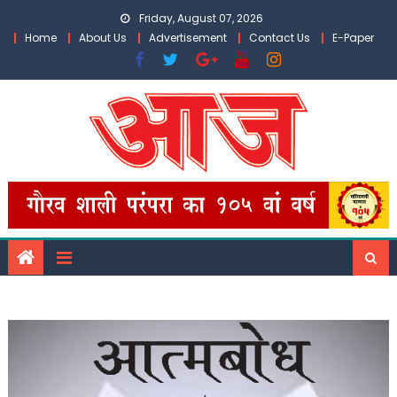
Skip
Friday, August 07, 2026
to
Home
About Us
Advertisement
Contact Us
E-Paper
content