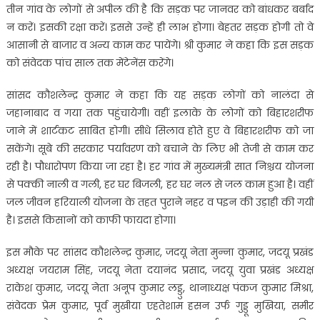
तीन गांव के लोगों से अपील की है कि सड़क पर जानवर को बांधकर बर्बाद
न करें। इसकी रक्षा करें। इससे उन्हें ही लाभ होगा। बेहतर सड़क होगी तो वे
आसानी से बाजार व अन्य काम कर पायेंगे। श्री कुमार ने कहा कि इस सड़क
को संवेदक पांच साल तक मेंटेनेंस करेंगे।
सांसद कौशलेन्द्र कुमार ने कहा कि यह सड़क लोगों को नालंदा से
जहानाबाद व गया तक पहुंचायेगी। वहीं इलाके के लोगों को बिहारशरीफ
जाने में शार्टकट साबित होगी। सीधे सिलाव होते हुए वे बिहारशरीफ को जा
सकेंगे। सूबे की सरकार पर्यावरण को बचाने के लिए भी तेजी से काम कर
रही है। पौधारोपण किया जा रहा है। हर गांव में मुख्यमंत्री सात निश्चय योजना
से पक्की नाली व गली, हर घर बिजली, हर घर नल से जल काम हुआ है। वहीं
जल जीवन हरियाली योजना के तहत पुराने नहर व पइन की उड़ाही की गयी
है। इससे किसानों को काफी फायदा होगा।
इस मौके पर सांसद कौशलेन्द्र कुमार, जदयू नेता मुन्ना कुमार, जदयू प्रखंड
अध्यक्ष जयराम सिंह, जदयू नेता दयानंद प्रसाद, जदयू युवा प्रखंड अध्यक्ष
राकेश कुमार, जदयू नेता अनूप कुमार लड्डु, थानाध्यक्ष पंकज कुमार मिश्रा,
संवेदक प्रेम कुमार, पूर्व मुखीया एहतेशाम हसन उर्फ गुड्डू मुखिया, समीर