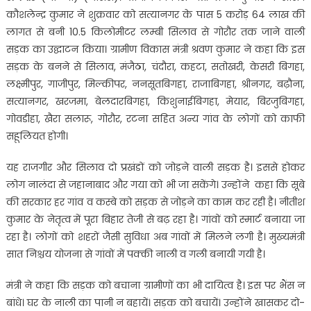
कौशलेन्द्र कुमार ने शुक्रवार को सत्यानगर के पास 5 करोड़ 64 लाख की
लागत से बनी 10.5 किलोमीटर लम्बी सिलाव से गोरौर तक जाने वाली
सड़क का उद्घाटन किया। ग्रामीण विकास मंत्री श्रवण कुमार ने कहा कि इस
सड़क के बनने से सिलाव, मंजैठा, चंदौरा, कहटा, सतोखरी, केसरी बिगहा,
लक्ष्मीपुर, गाजीपुर, मिल्कीपर, ननसूतबिगहा, राजाबिगहा, श्रीनगर, बढ़ौना,
सत्यानगर, खरजमा, बेलदारबिगहा, किशुनाईबिगहा, मेयार, बिरजुबिगहा,
गोवडीहा, खैरा सलारू, गोरौर, रटना सहित अन्य गांव के लोगों को काफी
सहूलियत होगी।
यह राजगीर और सिलाव दो प्रखंडों को जोड़ने वाली सड़क है। इससे होकर
लोग नालंदा से जहानाबाद और गया को भी जा सकेंगे। उन्होंने कहा कि सूबे
की सरकार हर गांव व कस्बे को सड़क से जोड़ने का काम कर रही है। नीतीश
कुमार के नेतृत्व में पूरा बिहार तेजी से बढ़ रहा है। गांवों को स्मार्ट बनाया जा
रहा है। लोगों को शहरों जैसी सुविधा अब गांवों में मिलने लगी है। मुख्यमंत्री
सात निश्चय योजना से गांवों में पक्की नाली व गली बनायी गयी है।
मंत्री ने कहा कि सड़क को बचाना ग्रामीणों का भी दायित्व है। इस पर भैंस न
बांधे। घर के नाली का पानी न बहायें। सड़क को बचायें। उन्होंने खासकर दो-