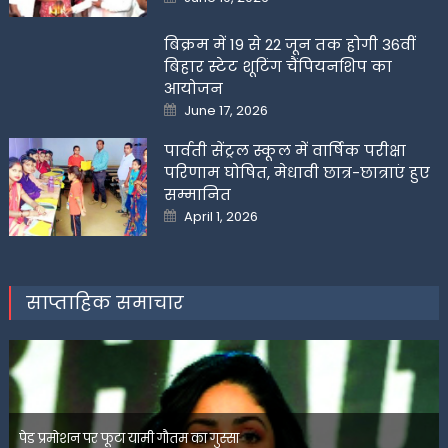
on
बिक्रम में 19 से 22 जून तक होगी 36वीं
बिहार स्टेट शूटिंग चैंपियनशिप का
आयोजन
Posted
June 17, 2026
on
पार्वती सेंट्रल स्कूल में वार्षिक परीक्षा
परिणाम घोषित, मेधावी छात्र-छात्राएं हुए
सम्मानित
Posted
April 1, 2026
on
साप्ताहिक समाचार
पेड प्रमोशन पर फूटा यामी गौतम का गुस्सा