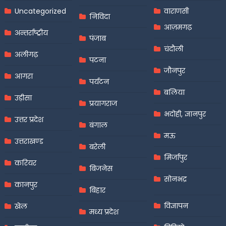
Uncategorized
वाराणसी
निविदा
आज़मगढ़
अन्तर्राष्ट्रीय
पंजाब
चंदौली
अलीगढ़
पटना
जौनपुर
आगरा
पर्यटन
बलिया
उड़ीसा
प्रयागराज
भदोही, ज्ञानपुर
उत्तर प्रदेश
बंगाल
मऊ
उत्तराखण्ड
बरेली
मिर्जापुर
करियर
बिजनेस
सोनभद्र
कानपुर
बिहार
विज्ञापन
खेल
मध्य प्रदेश