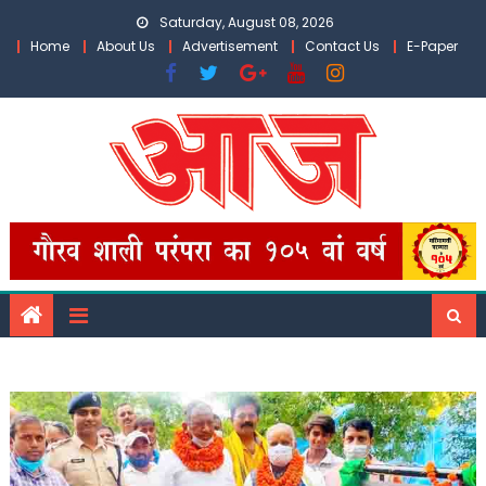
Skip
Saturday, August 08, 2026
to
Home
About Us
Advertisement
Contact Us
E-Paper
content