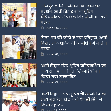
भोजपुर के निशानेबाजों का शानदार
प्रदर्शन, 36वीं बिहार राज्य शूटिंग
चैंपियनशिप में पलक सिंह ने जीता स्वर्ण
पदक
Posted
June 26, 2026
on
पिता-पुत्र की जोड़ी ने रचा इतिहास, 36वीं
बिहार स्टेट शूटिंग चैंपियनशिप में जीते 11
पदक
Posted
June 26, 2026
on
36वीं बिहार स्टेट शूटिंग चैंपियनशिप का
भव्य समापन, विजेता खिलाडिय़ों को
किया गया सम्मानित
Posted
June 23, 2026
on
36वीं बिहार स्टेट शूटिंग चैंपियनशिप का
भव्य शुभारंभ, खेल मंत्री श्रेयसी सिंह ने
किया उद्घाटन
Posted
June 19, 2026