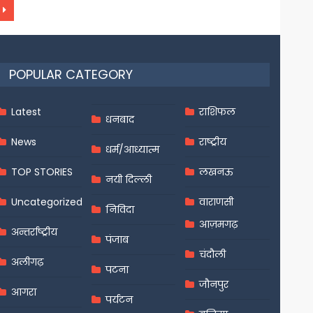
POPULAR CATEGORY
Latest
राशिफल
धनबाद
News
राष्ट्रीय
धर्म/आध्यात्म
TOP STORIES
लखनऊ
नयी दिल्ली
Uncategorized
वाराणसी
निविदा
आज़मगढ़
अन्तर्राष्ट्रीय
पंजाब
चंदौली
अलीगढ़
पटना
जौनपुर
आगरा
पर्यटन