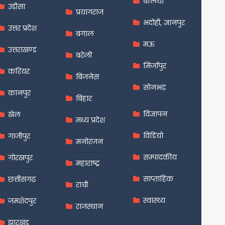
बलिया
उड़ीसा
प्रयागराज
भदोही, ज्ञानपुर
उत्तर प्रदेश
बंगाल
मऊ
उत्तराखण्ड
बरेली
मिर्जापुर
करियर
बिजनेस
सोनभद्र
कानपुर
बिहार
विज्ञापन
खेल
मध्य प्रदेश
विडियो
गाजीपुर
मनोरंजन
सम्पादकीय
गोरखपुर
महाराष्ट्र
साप्ताहिक
छत्तीसगढ़
रांची
स्वास्थ्य
जमशेदपुर
राजस्थान
झारखंड