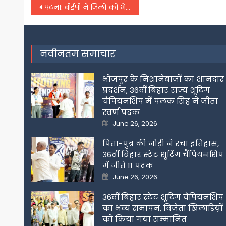
Post
पटना: बीईपी ने जिलों को भेजे 1767 करोड़
navigation
नवीनतम समाचार
भोजपुर के निशानेबाजों का शानदार
प्रदर्शन, 36वीं बिहार राज्य शूटिंग
चैंपियनशिप में पलक सिंह ने जीता
स्वर्ण पदक
Posted
June 26, 2026
on
पिता-पुत्र की जोड़ी ने रचा इतिहास,
36वीं बिहार स्टेट शूटिंग चैंपियनशिप
में जीते 11 पदक
Posted
June 26, 2026
on
36वीं बिहार स्टेट शूटिंग चैंपियनशिप
का भव्य समापन, विजेता खिलाडिय़ों
को किया गया सम्मानित