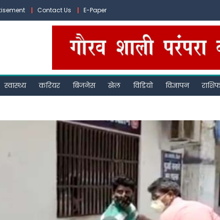
tisement
Contact Us
E-Paper
स्वास्थ्य
करियर
बिजनेस
खेल
विडियो
विज्ञापन
राशि