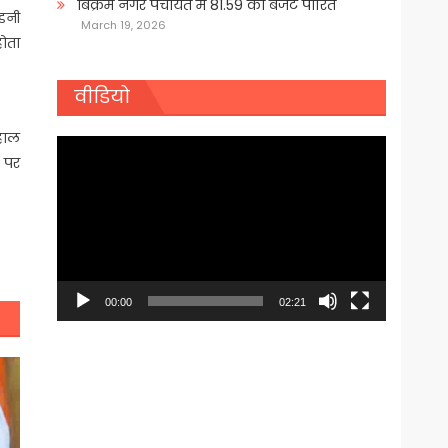
बिक्रम नगर पंचायत में 81.59 का बजट पारित
िडनी
March 19, 2026
होता
वीडियो
लहाल
Video
र पर
Player
00:00
02:21