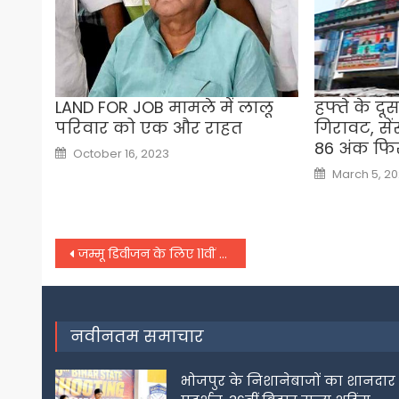
LAND FOR JOB मामले में लालू
हफ्ते के दू
परिवार को एक और राहत
गिरावट, से
86 अंक फ
Posted
October 16, 2023
on
Posted
March 5, 2
on
Post
जम्मू डिवीजन के लिए 11वीं कक्षा टाइमटेबल जारी, 20 अप्रैल से शुरू होंगे एग्जाम
navigation
नवीनतम समाचार
भोजपुर के निशानेबाजों का शानदार