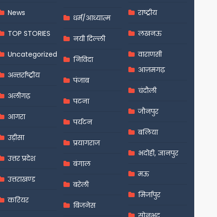
News
राष्ट्रीय
धर्म/आध्यात्म
TOP STORIES
लखनऊ
नयी दिल्ली
Uncategorized
वाराणसी
निविदा
आज़मगढ़
अन्तर्राष्ट्रीय
पंजाब
चंदौली
अलीगढ़
पटना
जौनपुर
आगरा
पर्यटन
बलिया
उड़ीसा
प्रयागराज
भदोही, ज्ञानपुर
उत्तर प्रदेश
बंगाल
मऊ
उत्तराखण्ड
बरेली
मिर्जापुर
करियर
बिजनेस
सोनभद्र