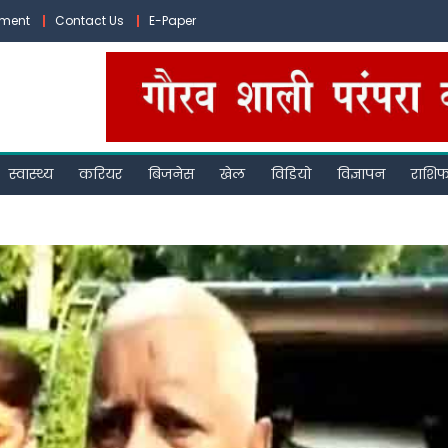
ement
Contact Us
E-Paper
स्वास्थ्य
करियर
बिजनेस
खेल
विडियो
विज्ञापन
राशि