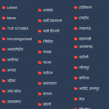
Latest
राशिफल
धनबाद
News
राष्ट्रीय
धर्म/आध्यात्म
TOP STORIES
लखनऊ
नयी दिल्ली
Uncategorized
वाराणसी
निविदा
आज़मगढ़
अन्तर्राष्ट्रीय
पंजाब
चंदौली
अलीगढ़
पटना
जौनपुर
आगरा
पर्यटन
बलिया
उड़ीसा
प्रयागराज
भदोही, ज्ञानपुर
उत्तर प्रदेश
बंगाल
मऊ
उत्तराखण्ड
बरेली