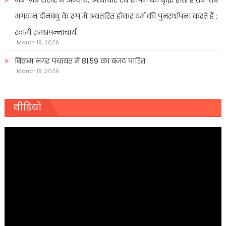
जब-जब संसार में अन्याय, अत्याचार एवं शोषण की वृद्धि होती है तब-तब
भगवान दीनबंधु के रूप में अवतरित होकर धर्म की पुनर्स्थापना करते हैं :
स्वामी रामप्रपन्नाचार्य
March 19, 2026
बिक्रम नगर पंचायत में 81.59 का बजट पारित
March 19, 2026
वीडियो
Video
Player