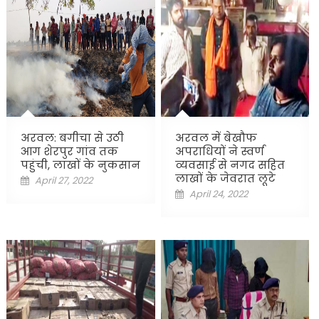
अरवल: बगीचा से उठी
अरवल में बेखौफ
आग शेरपुर गांव तक
अपराधियों ने स्वर्ण
पहुंची, लाखों के नुकसान
व्यवसाई से नगद सहित
लाखों के जेवरात लूटे
Posted
April 27, 2022
Posted
April 24, 2022
on
on