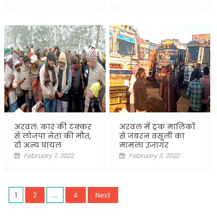
on
on
अरवल: कार की टक्कर
अरवल में ट्रक मालिकों
से लोजपा नेता की मौत,
से जबरन वसूली का
दो अन्य घायल
मामला उजागर
Posted
Posted
February 7, 2022
February 3, 2022
on
on
Posts
1
2
…
4
Next
pagination