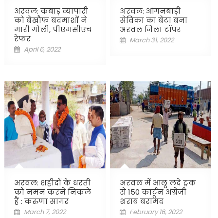
अरवल: कबाड़ व्यापारी
अरवल: आंगनबाड़ी
को बेखौफ बदमाशों ने
सेविका का बेटा बना
मारी गोली, पीएमसीएच
अरवल जिला टॉपर
रेफर
Posted
March 31, 2022
Posted
April 6, 2022
on
on
अरवल: शहीदों के धरती
अरवल में आलू लदे ट्रक
को नमन करने निकले
से 150 कार्टून अंग्रेजी
हैं : करुणा सागर
शराब बरामद
Posted
Posted
March 7, 2022
February 16, 2022