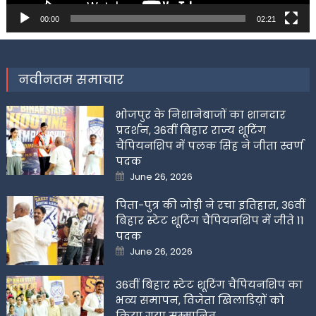
00:00
02:21
नवीनतम समाचार
भोजपुर के निशानेबाजों का शानदार
प्रदर्शन, 36वीं बिहार राज्य शूटिंग
चैंपियनशिप में पलक सिंह ने जीता स्वर्ण
पदक
Posted
June 26, 2026
on
पिता-पुत्र की जोड़ी ने रचा इतिहास, 36वीं
बिहार स्टेट शूटिंग चैंपियनशिप में जीते 11
पदक
Posted
June 26, 2026
on
36वीं बिहार स्टेट शूटिंग चैंपियनशिप का
भव्य समापन, विजेता खिलाडिय़ों को
किया गया सम्मानित