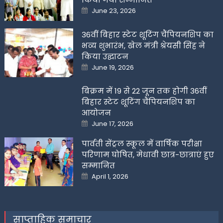
Posted
June 23, 2026
on
36वीं बिहार स्टेट शूटिंग चैंपियनशिप का
भव्य शुभारंभ, खेल मंत्री श्रेयसी सिंह ने
किया उद्घाटन
Posted
June 19, 2026
on
बिक्रम में 19 से 22 जून तक होगी 36वीं
बिहार स्टेट शूटिंग चैंपियनशिप का
आयोजन
Posted
June 17, 2026
on
पार्वती सेंट्रल स्कूल में वार्षिक परीक्षा
परिणाम घोषित, मेधावी छात्र-छात्राएं हुए
सम्मानित
Posted
April 1, 2026
on
साप्ताहिक समाचार