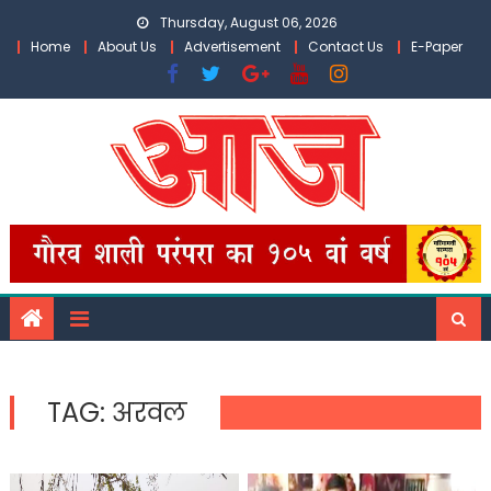
Skip
Thursday, August 06, 2026
to
Home
About Us
Advertisement
Contact Us
E-Paper
content
TAG:
अरवल